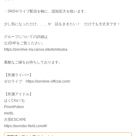
・SNSやライブ配信を軸に、認知拡大を狙います。
少し気になっただけ、、、や 話をききたい！ だけでも大丈夫です！
グループについての詳細は
公式HPをご覧ください。
https://zerolive.my.canva.site/kimitsuba
素敵なご縁をお待ちしております。
【所属ライバー】
ゼロライブ https://zerolive-official.com/
【所属アイドル】
はくChu♡む
PrismPotion
meltiL
大罪ESCAPE
https://wonder-field.com/#/