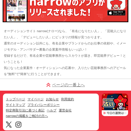
オーディションサイト narrow(ナロー)なら、「有名になりたい人」、「芸能人になり
たい人」、「デビューしたい人」にピッタリの情報が見つかります。
通常のオーディション以外にも、有名企業やブランドからのお仕事の依頼や、イメー
ジモデル・アンバサダー募集の企業案件情報もいっぱい！
登録するだけで、有名企業や芸能事務所からスカウトが届き、即芸能界デビュー！と
いうことも！
気になった企業案件・オーディションへの応募や、入りたい芸能事務所へのアピール
を"無料"で"簡単"に行うことができます。
ページの一番上へ
トップページ
マイページ
お知らせ
利用規約
サイトマップ
プライバシーポリシー
特定商取引法に基づく表記
ヘルプ
運営会社
narrowの掲載をご検討の方へ