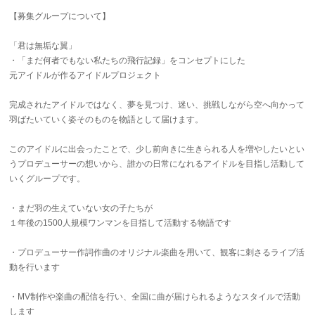
【募集グループについて】
「君は無垢な翼」
・「まだ何者でもない私たちの飛行記録」をコンセプトにした
元アイドルが作るアイドルプロジェクト
完成されたアイドルではなく、夢を見つけ、迷い、挑戦しながら空へ向かって
羽ばたいていく姿そのものを物語として届けます。
このアイドルに出会ったことで、少し前向きに生きられる人を増やしたいとい
うプロデューサーの想いから、誰かの日常になれるアイドルを目指し活動して
いくグループです。
・まだ羽の生えていない女の子たちが
１年後の1500人規模ワンマンを目指して活動する物語です
・プロデューサー作詞作曲のオリジナル楽曲を用いて、観客に刺さるライブ活
動を行います
・MV制作や楽曲の配信を行い、全国に曲が届けられるようなスタイルで活動
します