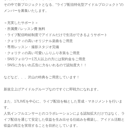
その中で新プロジェクトとなる、“ライブ配信特化型アイドルプロジェクト”の
メンバーを募集いたします。
＜充実したサポート＞
・所属費 / レッスン費 無料
・ライブ配信時給制度でアイドルだけで生活ができるようサポート
・クォリティの高いオリジナル楽曲をご用意
・専用レッスン・撮影スタジオ完備
・クォリティの高い可愛いふりふり衣装をご用意
・SNSフォロワー1万人以上の方には契約金をご用意
・SNSに力をいれ広告に力をいれるので認知度大！！
などなど、、、沢山の特典をご用意しています！
新規立上げアイドルグループなのですぐに即戦力になれます。
また、17LIVEを中心に、ライブ配信を軸とした育成・マネジメントを行いま
す。
人気インフルエンサーとのコラボレーションによる認知拡大だけではなく、ラ
イブ配信を通じて安定した収益を生み出せる仕組みを構築し、アイドル活動と
収益の両立を実現することを目的としています。