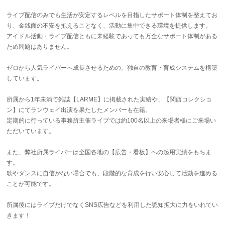
ライブ配信のみでも生活が安定するレベルを目指したサポート体制を整えてお
り、金銭面の不安を抱えることなく、活動に集中できる環境を提供します。
アイドル活動・ライブ配信ともに未経験であっても万全なサポート体制がある
ため問題はありません。
ゼロから人気ライバーへ成長させるための、独自の教育・育成システムを構築
しています。
所属から1年未満で雑誌【LARME】に掲載された実績や、【関西コレクショ
ン】にてランウェイ出演を果たしたメンバーも在籍。
定期的に行っている事務所主催ライブでは約100名以上の来場者様にご来場い
ただいています。
また、弊社所属ライバーは全国各地の【広告・看板】への起用実績をもちま
す。
歌やダンスに自信がない場合でも、段階的な育成を行い安心して活動を進める
ことが可能です。
所属後にはライブだけでなくSNS広告などを利用した認知拡大に力をいれてい
きます！