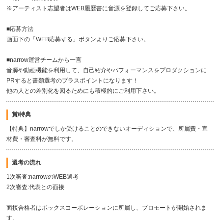
※アーティスト志望者はWEB履歴書に音源を登録してご応募下さい。
■応募方法
画面下の「WEB応募する」ボタンよりご応募下さい。
■narrow運営チームから一言
音源や動画機能を利用して、自己紹介やパフォーマンスをプロダクションに
PRすると書類選考のプラスポイントになります！
他の人との差別化を図るためにも積極的にご利用下さい。
賞/特典
【特典】narrowでしか受けることのできないオーディションで、所属費・宣
材費・審査料が無料です。
選考の流れ
1次審査:narrowのWEB選考
2次審査:代表との面接
面接合格者はボックスコーポレーションに所属し、プロモートが開始されま
す。