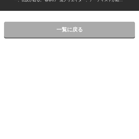
したプロジェクトにあなたも参加してみませんか？ 声優・ナレー
ター・歌手大ー募集！
一覧に戻る