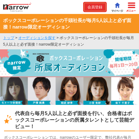
会員登録
ボックスコーポレーションの千頭社長が毎月5人以上と必ず面
接！narrow限定オーディション
トップ
>
オーディションを探す
>
ボックスコーポレーションの千頭社長が毎月
5人以上と必ず面接！narrow限定オーディション
代表自ら毎月5人以上と必ず面接を行い、合格者はボ
ックスコーポレーションの所属タレントとして芸能デ
ビュー！
ボックスコーポレーションでは、narrowのユーザー限定で、弊社代表が毎月