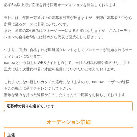
必ず5名以上必ず面接を行う限定オーディションを開催しております。
当社には、年間一万通以上の応募履歴書が届きますが、実際に応募者の中から
所属に至るケースは非常に少ないです。
また、通常の2次選考はマネージャーによる面接になりますが、このオーディ
ションの合格者5名には始めから代表と面接をして頂きます。
つまり、面接に合格すれば即所属タレントとしてプロモートが開始されるオー
ディションになります。
narrowという新しいWEBサイトを通して、当社の相武紗季や逢沢りな、井上
正大に続く次世代の若い才能を発掘していきたいと考えております。
これまでにない新しいカタチの選考になりますので、narrowユーザーの皆様
もこの機会に是非チャレンジして下さい。
素敵な魅力を持った皆様からの、たくさんのご応募をお待ちしております。
応募締め切りを過ぎています
オーディション詳細
主催