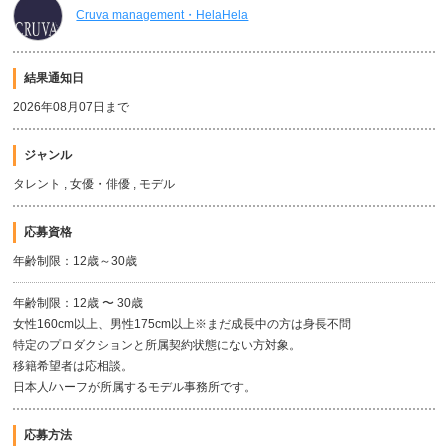
Cruva management・HelaHela
結果通知日
2026年08月07日まで
ジャンル
タレント , 女優・俳優 , モデル
応募資格
年齢制限：12歳～30歳
年齢制限：12歳 〜 30歳
女性160cm以上、男性175cm以上※まだ成長中の方は身長不問
特定のプロダクションと所属契約状態にない方対象。
移籍希望者は応相談。
日本人/ハーフが所属するモデル事務所です。
応募方法