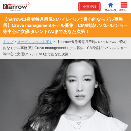
会員登録
【narrow出身者毎月所属のハイレベルで良心的なモデル事務
所】Cruva managementモデル募集 CM/雑誌/アパレル/ショー
等中心に女優/タレント/VJまであなた次第！
トップ
>
オーディションを探す
>
【narrow出身者毎月所属のハイレベルで良心
的なモデル事務所】Cruva managementモデル募集 CM/雑誌/アパレル/ショー
等中心に女優/タレント/VJまであなた次第！