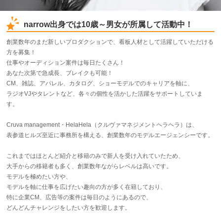
narrow出身では10歳～男女が所属して活動中！
創業数年のまだ新しいプロダクションで、看板人材として活躍していただける
方を募集！
仕事やオーディション案件は毎日たくさん！
あなた次第で急成長、ブレイクも可能！
CM、雑誌、アパレル、カタログ、ショーモデルでのキャリアを軸に、
ラジオVJやタレントなど、各々の個性を活かした活躍をサポートしていま
す。
Cruva management・HelaHela（クルヴァマネジメントヘラヘラ）は、
表参道ヒルズ至近に事務所を構える、創業数年のモデルエージェンシーです。
これまではほとんど紹介と移籍のみで新人を受け入れていたため、
大手からの移籍者も多く、創業数年ながらレベルは高いです。
モデルを極めたい方や、
モデルを軸に仕事を広げたい趣向の方が多く在籍しており、
特に企業CM、広告等の案件は毎日のようにあるので、
どんどんチャレンジをしたい方を歓迎します。