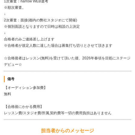
1次審査：narrow WEB選考
※順次審査。
↓
2次審査：面接(都内の弊社スタジオにて開催)
※個別面談となりますので日時は相談の上決定
↓
合格者のみご連絡差し上げます
※合格者が規定人数に達した場合は募集打ち切りとさせて頂きます
☆合格後者はレッスン(無料)を受けて頂いた後、2026年春頃を目処にステージ
デビュー☆
備考
【オーディション参加費】
無料
【合格後にかかる費用】
レッスン費/スタジオ費/所属,契約費等一切の費用負担はありません
担当者からのメッセージ