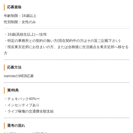
応募資格
年齢制限：16歳以上
性別制限：女性のみ
・16歳(高校生以上)～/女性
・特定の事務所との契約の無い方(現在契約中の方はその旨ご記載下さい)
・現在東京近郊にお住まいの方、または合格後に生活拠点を東京近郊へ移せる
方
応募方法
narrowのWEB応募
賞/特典
・チェキバック40%〜
・インセンティブあり
・ライブ稼働の交通費全額支給
選考の流れ