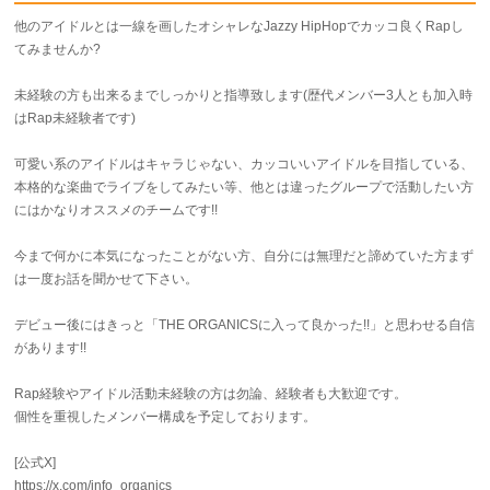
他のアイドルとは一線を画したオシャレなJazzy HipHopでカッコ良くRapし
てみませんか?
未経験の方も出来るまでしっかりと指導致します(歴代メンバー3人とも加入時
はRap未経験者です)
可愛い系のアイドルはキャラじゃない、カッコいいアイドルを目指している、
本格的な楽曲でライブをしてみたい等、他とは違ったグループで活動したい方
にはかなりオススメのチームです!!
今まで何かに本気になったことがない方、自分には無理だと諦めていた方まず
は一度お話を聞かせて下さい。
デビュー後にはきっと「THE ORGANICSに入って良かった!!」と思わせる自信
があります!!
Rap経験やアイドル活動未経験の方は勿論、経験者も大歓迎です。
個性を重視したメンバー構成を予定しております。
[公式X]
https://x.com/info_organics