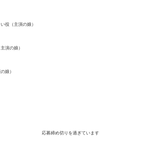
るい役（主演の娘）
（主演の娘）
演の娘）
応募締め切りを過ぎています