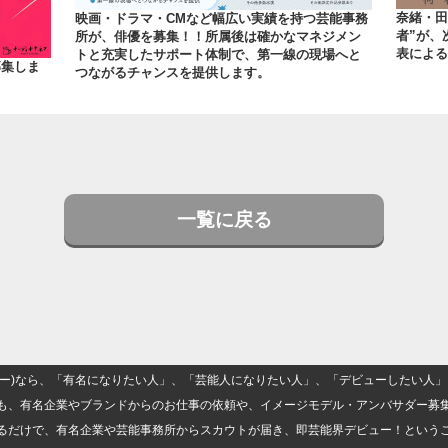
奈緒・田
映画・ドラマ・CMなど幅広い実績を持つ芸能事務
者”が、
所が、俳優を募集！！所属後は確かなマネジメン
表による
トと充実したサポート体制で、第一線の現場へと
募集しま
つながるチャンスを提供します。
一覧に戻る
(ナロー)なら、「有名になりたい人」、「芸能人になりたい人」、「デビューしたい
も、有名企業やブランドからのお仕事の依頼や、イメージモデル・アンバサダー募
るだけで、有名企業や芸能事務所からスカウトが届き、即芸能界デビュー！という