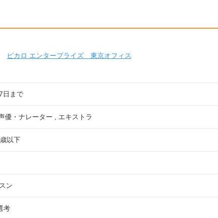
ピカロ エンタープライズ 東京オフィス
07日まで
 声優・ナレーター , エキストラ
4歳以下
スン
B選考