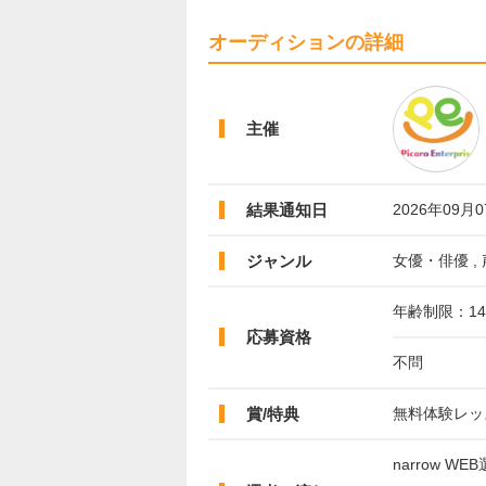
オーディションの詳細
主催
結果通知日
2026年09月
ジャンル
女優・俳優 ,
年齢制限：1
応募資格
不問
賞/特典
無料体験レッ
narrow WE