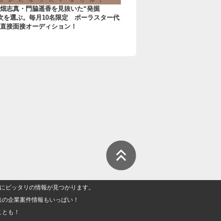
畑志真・門脇遥香を見抜いた“発掘
次を選ぶ。毎月10名限定 ポーラスター代
直接面接オーディション！
人」にピッタリの情報が見つかります。
集の企業案件情報もいっぱい！
ことも！