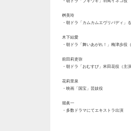
・朝ドラ「ブギウギ」羽鳥イネコ役
桝美玲
・朝ドラ「カムカムエヴリバディ」
木下結愛
・朝ドラ「舞いあがれ！」梅津歩役
前田莉吏弥
・朝ドラ「おむすび」米田花役（主
花莉里泉
・映画「国宝」芸妓役
堀眞一
・多数ドラマにてエキストラ出演