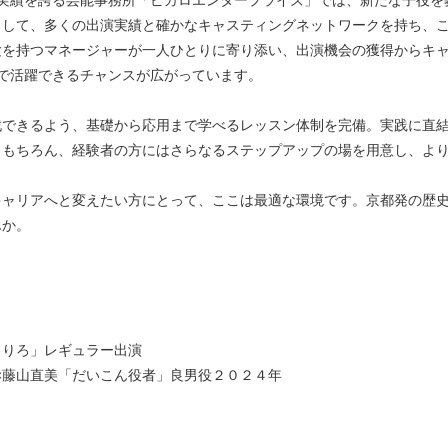
で実績を誇る芸能事務所「ピカロエンタープライズ」では、新たな子役を
として、多くの出演実績と確かなキャスティングネットワークを持ち、
験を持つマネージャーが一人ひとりに寄り添い、出演機会の獲得からキ
で活躍できるチャンスが広がっています。
戦できるよう、基礎から応用まで学べるレッスン体制を完備。実践に直
。もちろん、経験者の方にはさらなるステップアップの場を用意し、よ
キャリアへと変えたい方にとって、ここは最適な環境です。京都発の歴
んか。
ろりろ」レギュラー出演
清×藤山直美「だいこん役者」良男役２０２４年