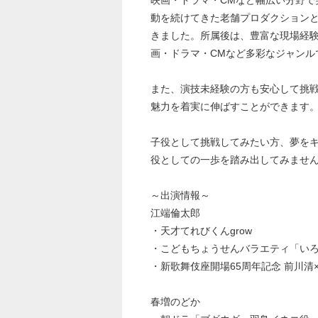
映画・ドラマ・CMなど幅広い分野
動を続けてきた老舗プロダクション
きました。所属後は、豊富な現場経
画・ドラマ・CMなど多彩なジャンル
また、演技未経験の方も安心して挑
魅力を着実に伸ばすことができます
子役として挑戦してみたい方、夢を
役としての一歩を踏み出してみませ
～出演情報～
江端倫太郎
・天才てれびくんgrow
・こどもちょうせんバラエティ「い
・新歌舞伎座開場65周年記念 前川
春増のどか