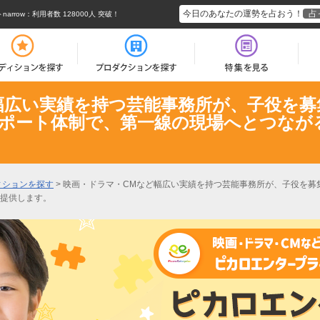
今日のあなたの運勢を占おう！
占
rrow
：利用者数 128000人 突破！
幅広い実績を持つ芸能事務所が、子役を募
ポート体制で、第一線の現場へとつなが
ィションを探す
>
映画・ドラマ・CMなど幅広い実績を持つ芸能事務所が、子役を募
提供します。