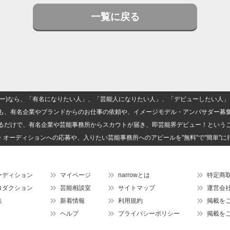
一覧に戻る
(ナロー)なら、「有名になりたい人」、「芸能人になりたい人」、「デビューしたい
も、有名企業やブランドからのお仕事の依頼や、イメージモデル・アンバサダー募
るだけで、有名企業や芸能事務所からスカウトが届き、即芸能界デビュー！という
・オーディションへの応募や、入りたい芸能事務所へのアピールを"無料"で"簡単"に
ーディション
マイページ
narrowとは
特定商
ロダクション
芸能相談室
サイトマップ
運営会
集
新着情報
利用規約
掲載を
ヘルプ
プライバシーポリシー
掲載を