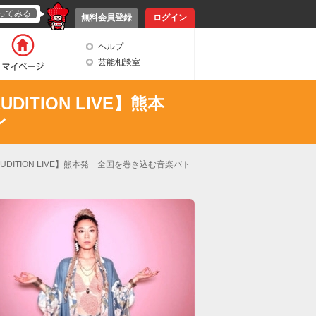
ってみる
無料会員登録
ログイン
ヘルプ
芸能相談室
TION LIVE】熊本
ン
DITION LIVE】熊本発 全国を巻き込む音楽バト