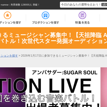
今日のあなたの運勢を占おう！
占
rrow
：利用者数 128000人 突破！
きるミュージシャン募集中！【天祖降臨 AUDI
バトル！次世代スター発掘オーディショ
ィションを探す
>
2026年1月17日に参加できるミュージシャン募集中！【天祖降臨 AU