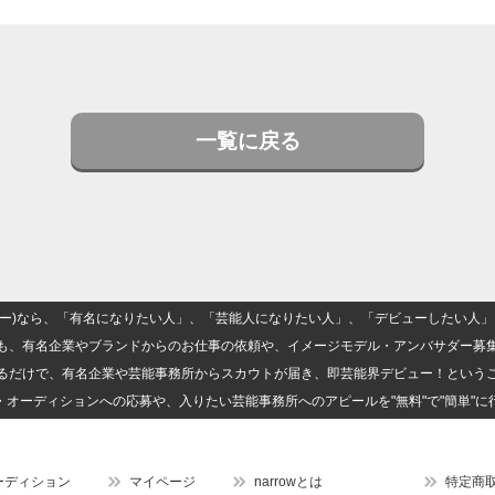
一覧に戻る
(ナロー)なら、「有名になりたい人」、「芸能人になりたい人」、「デビューしたい
も、有名企業やブランドからのお仕事の依頼や、イメージモデル・アンバサダー募
るだけで、有名企業や芸能事務所からスカウトが届き、即芸能界デビュー！という
・オーディションへの応募や、入りたい芸能事務所へのアピールを"無料"で"簡単"に
ーディション
マイページ
narrowとは
特定商