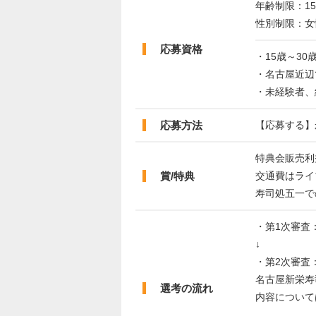
年齢制限：15
性別制限：女
応募資格
・15歳～3
・名古屋近辺
・未経験者、
応募方法
【応募する】
特典会販売利
賞/特典
交通費はライ
寿司処五一で
・第1次審査：n
↓
・第2次審査
名古屋新栄寿
選考の流れ
内容について