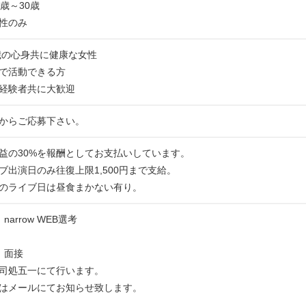
歳～30歳
性のみ
0歳の心身共に健康な女性
で活動できる方
経験者共に大歓迎
からご応募下さい。
益の30%を報酬としてお支払いしています。
ブ出演日のみ往復上限1,500円まで支給。
のライブ日は昼食まかない有り。
arrow WEB選考
：面接
司処五一にて行います。
はメールにてお知らせ致します。