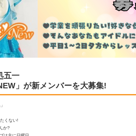
処五一
NEW」が新メンバーを大募集!
集」
たくない!
んか?
イブは主に日曜日