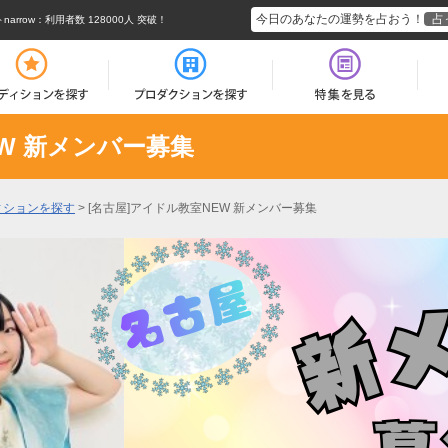
今日のあなたの運勢を占おう！
占
rrow
：利用者数 128000人 突破！
EW 新メンバー募集
ィションを探す
>
[名古屋]アイドル教室NEW 新メンバー募集