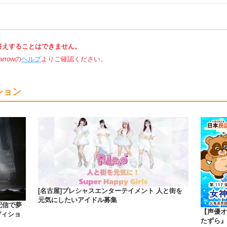
答えすることはできません。
rowの
ヘルプ
よりご確認ください。
ション
[名古屋]プレシャスエンターテイメント 人と街を
元気にしたいアイドル募集
・配信で夢
【声優オ
ディショ
たずら』