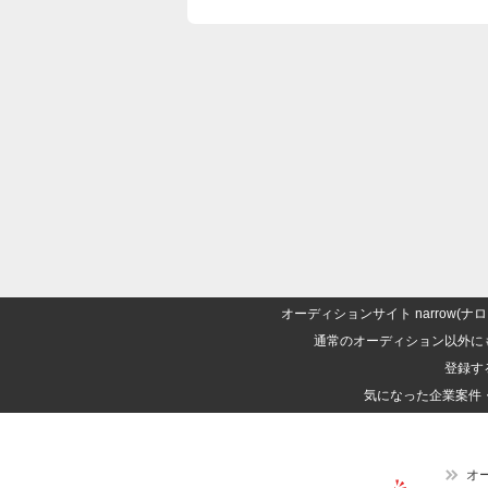
オーディションサイト narrow
通常のオーディション以外に
登録す
気になった企業案件
オ