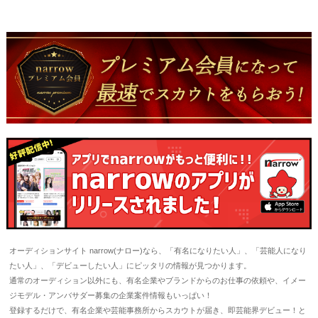
オーディションサイト narrow(ナロー)なら、「有名になりたい人」、「芸能人になり
たい人」、「デビューしたい人」にピッタリの情報が見つかります。
通常のオーディション以外にも、有名企業やブランドからのお仕事の依頼や、イメー
ジモデル・アンバサダー募集の企業案件情報もいっぱい！
登録するだけで、有名企業や芸能事務所からスカウトが届き、即芸能界デビュー！と