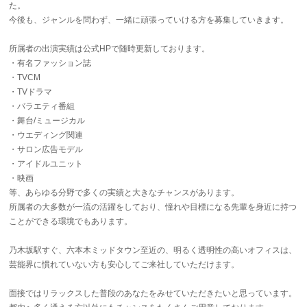
た。
今後も、ジャンルを問わず、一緒に頑張っていける方を募集していきます。
所属者の出演実績は公式HPで随時更新しております。
・有名ファッション誌
・TVCM
・TVドラマ
・バラエティ番組
・舞台/ミュージカル
・ウエディング関連
・サロン広告モデル
・アイドルユニット
・映画
等、あらゆる分野で多くの実績と大きなチャンスがあります。
所属者の大多数が一流の活躍をしており、憧れや目標になる先輩を身近に持つ
ことができる環境でもあります。
乃木坂駅すぐ、六本木ミッドタウン至近の、明るく透明性の高いオフィスは、
芸能界に慣れていない方も安心してご来社していただけます。
面接ではリラックスした普段のあなたをみせていただきたいと思っています。