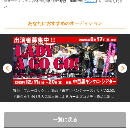
※オーディション以外のお問い合わせは、narrowの
ヘルプ
よりご確認くださ
い。
あなたにおすすめのオーディション
舞台「ブルーロック」、舞台「東京リベンジャーズ」などの2.5次
元舞台を手掛ける人気演出家によるガールズコメディ作品に出
演！
一覧に戻る