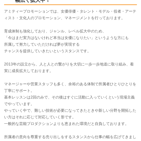
幅広く拡大中！
アミティープロモーションでは、女優俳優・タレント・モデル・役者・アーテ
ィスト・文化人のプロモーション、マネージメントを行っております。
育成体制も強化しており、ジャンル、レベル拡大中のため、
「今はまだ実力はないけれど本当は女優になりたい」というような方にも
所属して努力していただければ夢が実現する
チャンスを提供していきたいというスタンスです。
2013年の設立から、人と人との繋がりを大切に一歩一歩地道に取り組み、着
実に成長拡大しております。
マネージャーや営業スタッフも多く、余裕のある体制で所属者ひとりひとりを
丁寧にサポート。
基本レッスンは2回のみで、その後はすぐに活動に入っていくという現場主義
でやっています。
やっていく中で、難しい技術が必要になってきたときや新しい分野を開拓した
い方はそれに応じて対応していく形です。
一般的な芸能プロダクションよりも恵まれた環境だと自負しております。
所属者の意向を尊重する売り出しをするスタンスから仕事の幅を広げてきまし