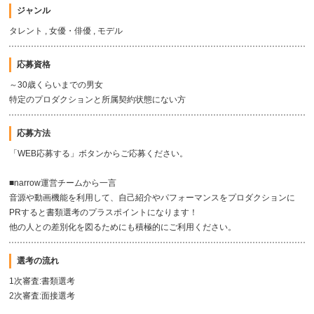
ジャンル
タレント , 女優・俳優 , モデル
応募資格
～30歳くらいまでの男女
特定のプロダクションと所属契約状態にない方
応募方法
「WEB応募する」ボタンからご応募ください。
■narrow運営チームから一言
音源や動画機能を利用して、自己紹介やパフォーマンスをプロダクションに
PRすると書類選考のプラスポイントになります！
他の人との差別化を図るためにも積極的にご利用ください。
選考の流れ
1次審査:書類選考
2次審査:面接選考