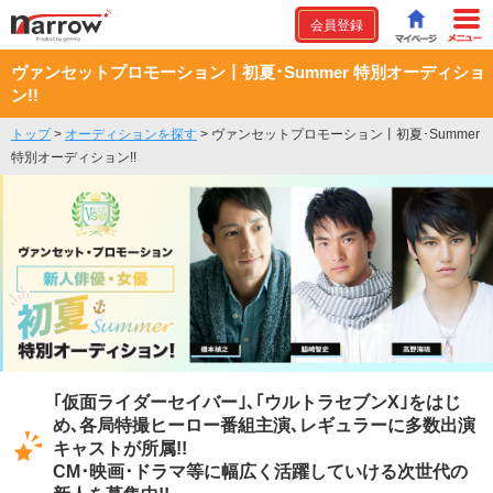
会員登録
ヴァンセットプロモーション丨初夏･Summer 特別オーディショ
ン!!
トップ
>
オーディションを探す
>
ヴァンセットプロモーション丨初夏･Summer
特別オーディション!!
｢仮面ライダーセイバー｣､｢ウルトラセブンX｣をはじ
め､各局特撮ヒーロー番組主演､レギュラーに多数出演
キャストが所属!!
CM･映画･ドラマ等に幅広く活躍していける次世代の