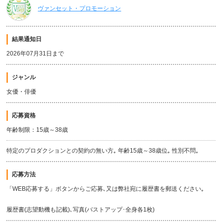
ヴァンセット・プロモーション
結果通知日
2026年07月31日まで
ジャンル
女優・俳優
応募資格
年齢制限：15歳～38歳
特定のプロダクションとの契約の無い方｡ 年齢15歳～38歳位｡ 性別不問｡
応募方法
「WEB応募する」ボタンからご応募､又は弊社宛に履歴書を郵送ください｡
履歴書(志望動機も記載)､写真(バストアップ･全身各1枚)