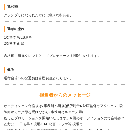
賞/特典
グランプリになられた方には様々な特典有｡
選考の流れ
1次審査:WEB選考
2次審査:面談
合格後、所属タレントとしてプロデュースを開始いたします。
備考
選考会場への交通費は自己負担となります。
担当者からのメッセージ
オーディション合格後は､事務所へ所属(仮所属含)､映画監督やアクション･殺
陣師からの指導を受けながら､事務所は各々の力量に
あったプロモーションを開始いたします｡ 今回のオーディションにて合格され
た方は､一日も早く現場(CM･映画･ドラマ等)現場で