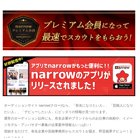
オーディションサイト narrow(ナロー)なら、「有名になりたい人」、「芸能人になり
たい人」、「デビューしたい人」にピッタリの情報が見つかります。
通常のオーディション以外にも、有名企業やブランドからのお仕事の依頼や、イメー
ジモデル・アンバサダー募集の企業案件情報もいっぱい！
登録するだけで、有名企業や芸能事務所からスカウトが届き、即芸能界デビュー！と
いうことも！