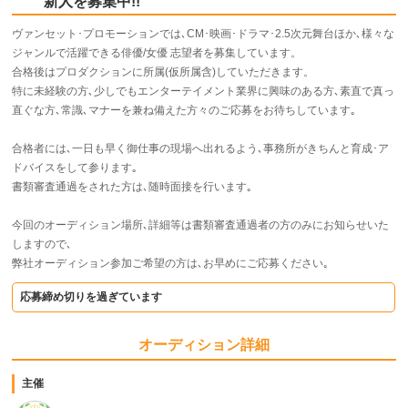
新人を募集中!!
ヴァンセット･プロモーションでは､CM･映画･ドラマ･2.5次元舞台ほか､様々な
ジャンルで活躍できる俳優/女優 志望者を募集しています。
合格後はプロダクションに所属(仮所属含)していただきます。
特に未経験の方､少しでもエンターテイメント業界に興味のある方､素直で真っ
直ぐな方､常識､マナーを兼ね備えた方々のご応募をお待ちしています｡
合格者には､一日も早く御仕事の現場へ出れるよう､事務所がきちんと育成･ア
ドバイスをして参ります｡
書類審査通過をされた方は､随時面接を行います｡
今回のオーディション場所､詳細等は書類審査通過者の方のみにお知らせいた
しますので､
弊社オーディション参加ご希望の方は､お早めにご応募ください｡
応募締め切りを過ぎています
オーディション詳細
主催