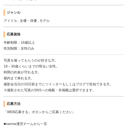
ジャンル
アイドル , 女優・俳優 , モデル
応募資格
年齢制限：18歳以上
性別制限：女性のみ
写真を撮ってもらうのが好きな方。
18～30歳くらいまでの明るい女性。
時間の約束が守れる方。
都内まで来れる方。
撮影会当日の10日前までにツイッターもしくはブログで告知できる方。
※撮影された写真のSNSへの掲載・非掲載は選択できます。
応募方法
「WEB応募する」ボタンからご応募ください。
■narrow運営チームから一言