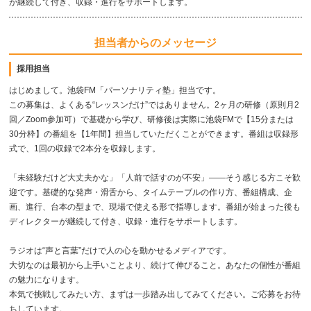
が継続して付き、収録・進行をサポートします。
担当者からのメッセージ
採用担当
はじめまして。池袋FM「パーソナリティ塾」担当です。
この募集は、よくある“レッスンだけ”ではありません。2ヶ月の研修（原則月2
回／Zoom参加可）で基礎から学び、研修後は実際に池袋FMで【15分または
30分枠】の番組を【1年間】担当していただくことができます。番組は収録形
式で、1回の収録で2本分を収録します。
「未経験だけど大丈夫かな」「人前で話すのが不安」——そう感じる方こそ歓
迎です。基礎的な発声・滑舌から、タイムテーブルの作り方、番組構成、企
画、進行、台本の型まで、現場で使える形で指導します。番組が始まった後も
ディレクターが継続して付き、収録・進行をサポートします。
ラジオは“声と言葉”だけで人の心を動かせるメディアです。
大切なのは最初から上手いことより、続けて伸びること。あなたの個性が番組
の魅力になります。
本気で挑戦してみたい方、まずは一歩踏み出してみてください。ご応募をお待
ちしています。