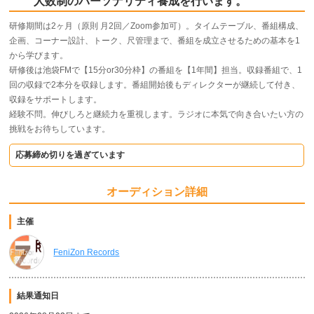
人数制のパーソナリティ養成を行います。
研修期間は2ヶ月（原則 月2回／Zoom参加可）。タイムテーブル、番組構成、
企画、コーナー設計、トーク、尺管理まで、番組を成立させるための基本を1
から学びます。
研修後は池袋FMで【15分or30分枠】の番組を【1年間】担当。収録番組で、1
回の収録で2本分を収録します。番組開始後もディレクターが継続して付き、
収録をサポートします。
経験不問。伸びしろと継続力を重視します。ラジオに本気で向き合いたい方の
挑戦をお待ちしています。
応募締め切りを過ぎています
オーディション詳細
主催
FeniZon Records
結果通知日