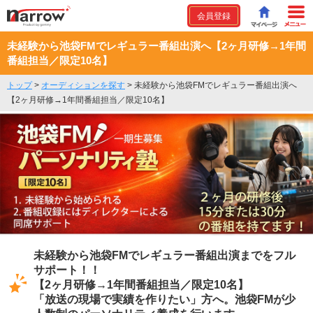
会員登録
未経験から池袋FMでレギュラー番組出演へ【2ヶ月研修→1年間
番組担当／限定10名】
トップ
>
オーディションを探す
>
未経験から池袋FMでレギュラー番組出演へ
【2ヶ月研修→1年間番組担当／限定10名】
未経験から池袋FMでレギュラー番組出演までをフル
サポート！！
【2ヶ月研修→1年間番組担当／限定10名】
「放送の現場で実績を作りたい」方へ。池袋FMが少