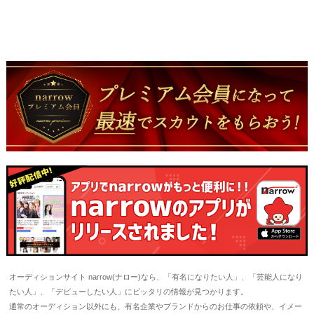
オーディションサイト narrow(ナロー)なら、「有名になりたい人」、「芸能人になり
たい人」、「デビューしたい人」にピッタリの情報が見つかります。
通常のオーディション以外にも、有名企業やブランドからのお仕事の依頼や、イメー