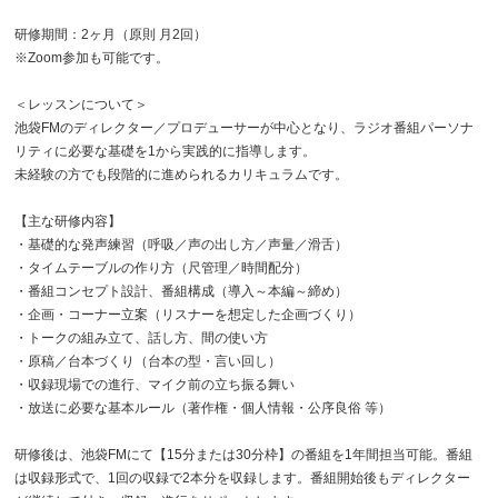
研修期間：2ヶ月（原則 月2回）
※Zoom参加も可能です。
＜レッスンについて＞
池袋FMのディレクター／プロデューサーが中心となり、ラジオ番組パーソナ
リティに必要な基礎を1から実践的に指導します。
未経験の方でも段階的に進められるカリキュラムです。
【主な研修内容】
・基礎的な発声練習（呼吸／声の出し方／声量／滑舌）
・タイムテーブルの作り方（尺管理／時間配分）
・番組コンセプト設計、番組構成（導入～本編～締め）
・企画・コーナー立案（リスナーを想定した企画づくり）
・トークの組み立て、話し方、間の使い方
・原稿／台本づくり（台本の型・言い回し）
・収録現場での進行、マイク前の立ち振る舞い
・放送に必要な基本ルール（著作権・個人情報・公序良俗 等）
研修後は、池袋FMにて【15分または30分枠】の番組を1年間担当可能。番組
は収録形式で、1回の収録で2本分を収録します。番組開始後もディレクター