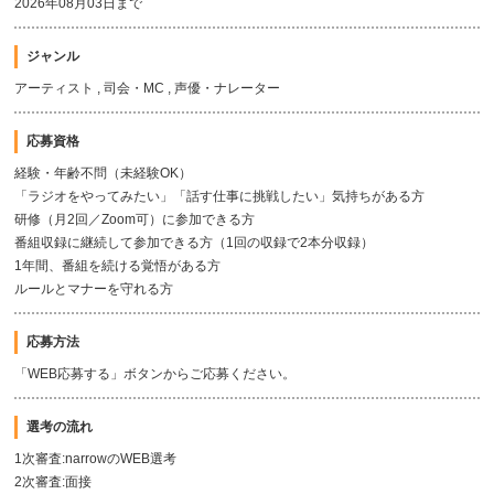
2026年08月03日まで
ジャンル
アーティスト , 司会・MC , 声優・ナレーター
応募資格
経験・年齢不問（未経験OK）
「ラジオをやってみたい」「話す仕事に挑戦したい」気持ちがある方
研修（月2回／Zoom可）に参加できる方
番組収録に継続して参加できる方（1回の収録で2本分収録）
1年間、番組を続ける覚悟がある方
ルールとマナーを守れる方
応募方法
「WEB応募する」ボタンからご応募ください。
選考の流れ
1次審査:narrowのWEB選考
2次審査:面接