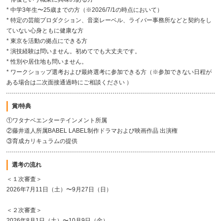
* 中学3年生〜25歳までの方（※2026/7/1の時点において）
* 特定の芸能プロダクション、音楽レーベル、ライバー事務所などと契約をし
ていない心身ともに健康な方
* 東京を活動の拠点にできる方
* 演技経験は問いません。初めてでも大丈夫です。
* 性別や居住地も問いません。
* ワークショップ選考および最終選考に参加できる方（※参加できない日程が
ある場合は二次面接通過時にご相談ください ）
賞/特典
①ワタナベエンターテインメント所属
②藤井道人所属BABEL LABEL制作ドラマおよび映画作品 出演権
③育成カリキュラムの提供
選考の流れ
＜１次審査＞
2026年7月11日（土）〜9月27日（日）
＜２次審査＞
2026年8月1日（土）〜10月9日（金）