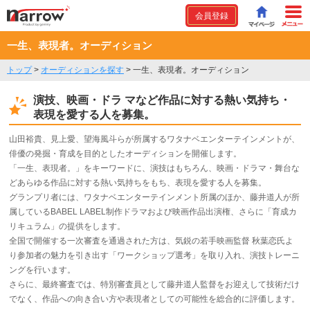
会員登録
一生、表現者。オーディション
トップ
>
オーディションを探す
>
一生、表現者。オーディション
演技、映画・ドラ マなど作品に対する熱い気持ち・
表現を愛する人を募集。
山田裕貴、見上愛、望海風斗らが所属するワタナベエンターテインメントが、
俳優の発掘・育成を目的としたオーディションを開催します。
「一生、表現者。」をキーワードに、演技はもちろん、映画・ドラマ・舞台な
どあらゆる作品に対する熱い気持ちをもち、表現を愛する人を募集。
グランプリ者には、ワタナベエンターテインメント所属のほか、藤井道人が所
属しているBABEL LABEL制作ドラマおよび映画作品出演権、さらに「育成カ
リキュラム」の提供をします。
全国で開催する一次審査を通過された方は、気鋭の若手映画監督 秋葉恋氏よ
り参加者の魅力を引き出す「ワークショップ選考」を取り入れ、演技トレーニ
ングを行います。
さらに、最終審査では、特別審査員として藤井道人監督をお迎えして技術だけ
でなく、作品への向き合い方や表現者としての可能性を総合的に評価します。