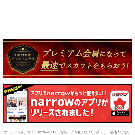
オーディションサイト narrow(ナロー)なら、「有名になりたい人」、「芸能人になり