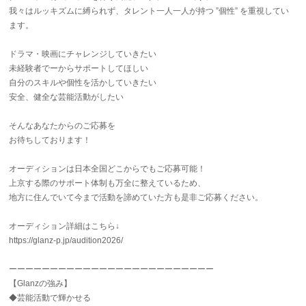
我々はルッキズムに縛られず、タレント一人一人が持つ ”個性” を重視してい
ます。
ドラマ・映画にチャレンジしていきたい
未経験者でーからサポートしてほしい
自分のスキルや個性を活かしていきたい
安全、健全な芸能活動がしたい
そんなあなたからのご応募を
お待ちしております！
オーディションは日本全国どこからでもご応募可能！
上京する際のサポート体制も万全に整えているため、
地方に住んでいて今まで活動を諦めていた方も是非ご応募ください。
オーディション詳細はこちら↓
https://glanz-p.jp/audition2026/
ーーーーーーーーーーーーーーーーーーーーーーーーー
【Glanzの強み】
◆芸能活動で輝かせる