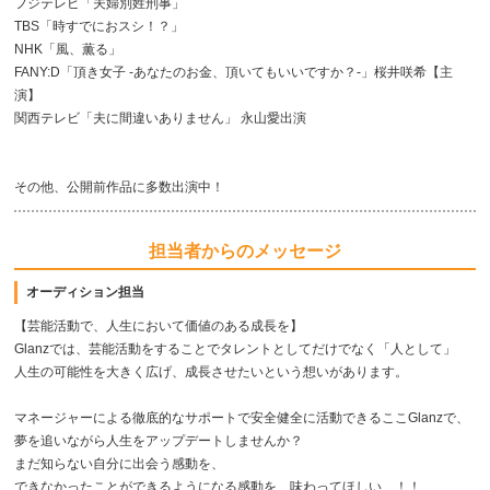
フジテレビ「夫婦別姓刑事」
TBS「時すでにおスシ！？」
NHK「風、薫る」
FANY:D「頂き女子 -あなたのお金、頂いてもいいですか？-」桜井咲希【主
演】
関西テレビ「夫に間違いありません」 永山愛出演
その他、公開前作品に多数出演中！
担当者からのメッセージ
オーディション担当
【芸能活動で、人生において価値のある成長を】
Glanzでは、芸能活動をすることでタレントとしてだけでなく「人として」
人生の可能性を大きく広げ、成長させたいという想いがあります。
マネージャーによる徹底的なサポートで安全健全に活動できるここGlanzで、
夢を追いながら人生をアップデートしませんか？
まだ知らない自分に出会う感動を、
できなかったことができるようになる感動を、味わってほしい…！！