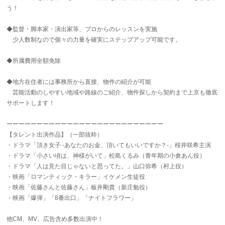
う！
◆監督・脚本家・演出家等、プロからのレッスンを実施
少人数制なので個々の力量を確実にステップアップ可能です。
◆所属費用全額免除
◆地方在住者には事務所から直接、物件の紹介が可能
芸能活動のしやすい地域や路線のご紹介、物件探しから契約まで上京も徹底
サポートします！
ーーーーーーーーーーーーーーーーーーーーーーーーーー
【タレント出演作品】（一部抜粋）
・ドラマ「頂き女子 -あなたのお金、頂いてもいいですか？-」桜井咲希主演
・ドラマ「小さい頃は、神様がいて」松島くるみ（青年期の小倉あん役）
・ドラマ「人は見た目じゃないと思ってた。」山口弥希（村上役）
・映画「ロマンティック・キラー」イケメン生徒役
・映画「佐藤さんと佐藤さん」板井剛貴（新庄勉役）
・映画「爆弾」「8番出口」「ナイトフラワー」
他CM、MV、広告含め多数出演中！