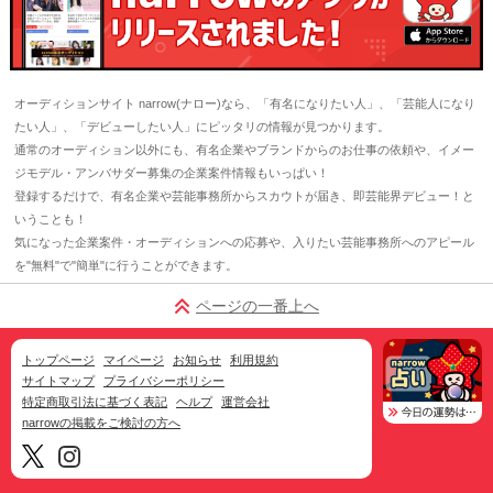
オーディションサイト narrow(ナロー)なら、「有名になりたい人」、「芸能人になり
たい人」、「デビューしたい人」にピッタリの情報が見つかります。
通常のオーディション以外にも、有名企業やブランドからのお仕事の依頼や、イメー
ジモデル・アンバサダー募集の企業案件情報もいっぱい！
登録するだけで、有名企業や芸能事務所からスカウトが届き、即芸能界デビュー！と
いうことも！
気になった企業案件・オーディションへの応募や、入りたい芸能事務所へのアピール
を"無料"で"簡単"に行うことができます。
ページの一番上へ
トップページ
マイページ
お知らせ
利用規約
サイトマップ
プライバシーポリシー
特定商取引法に基づく表記
ヘルプ
運営会社
narrowの掲載をご検討の方へ