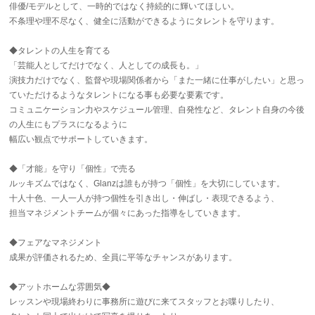
俳優/モデルとして、一時的ではなく持続的に輝いてほしい。
不条理や理不尽なく、健全に活動ができるようにタレントを守ります。
◆タレントの人生を育てる
「芸能人としてだけでなく、人としての成長も。」
演技力だけでなく、監督や現場関係者から「また一緒に仕事がしたい」と思っ
ていただけるようなタレントになる事も必要な要素です。
コミュニケーション力やスケジュール管理、自発性など、タレント自身の今後
の人生にもプラスになるように
幅広い観点でサポートしていきます。
◆「才能」を守り「個性」で売る
ルッキズムではなく、Glanzは誰もが持つ「個性」を大切にしています。
十人十色、一人一人が持つ個性を引き出し・伸ばし・表現できるよう、
担当マネジメントチームが個々にあった指導をしていきます。
◆フェアなマネジメント
成果が評価されるため、全員に平等なチャンスがあります。
◆アットホームな雰囲気◆
レッスンや現場終わりに事務所に遊びに来てスタッフとお喋りしたり、