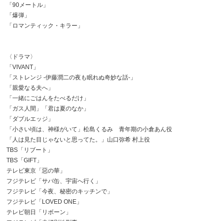
「90メートル」
「爆弾」
「ロマンティック・キラー」
〈ドラマ〉
「VIVANT」
「ストレンジ -伊藤潤二の夜も眠れぬ奇妙な話-」
「親愛なる夫へ」
「一緒にごはんをたべるだけ」
「ガス人間」「君は夏のなか」
「ダブルエッジ」
「小さい頃は、神様がいて」松島くるみ 青年期の小倉あん役
「人は見た目じゃないと思ってた。」山口弥希 村上役
TBS「リブート」
TBS「GIFT」
テレビ東京「惡の華」
フジテレビ「サバ缶、宇宙へ行く」
フジテレビ「今夜、秘密のキッチンで」
フジテレビ「LOVED ONE」
テレビ朝日「リボーン」