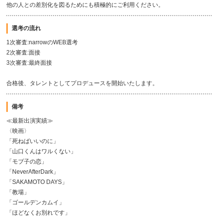
他の人との差別化を図るためにも積極的にご利用ください。
選考の流れ
1次審査:narrowのWEB選考
2次審査:面接
3次審査:最終面接
合格後、タレントとしてプロデュースを開始いたします。
備考
≪最新出演実績≫
〈映画〉
「死ねばいいのに」
「山口くんはワルくない」
「モブ子の恋」
「NeverAfterDark」
「SAKAMOTO DAYS」
「教場」
「ゴールデンカムイ」
「ほどなくお別れです」