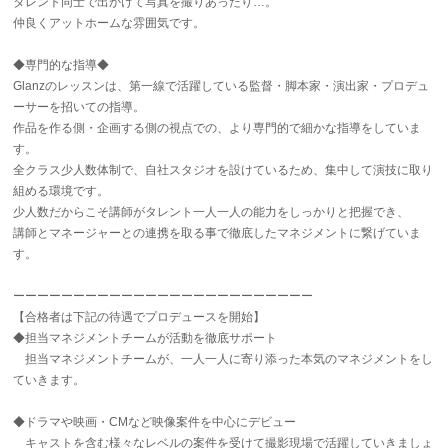
タレント同士で出かけて写真を撮りあったり…。
仲良くアットホームな雰囲気です。
◆専門的な指導◆
Glanzのレッスンは、第一線で活躍している監督・脚本家・演出家・プロデュ
ーサーを招いての指導。
作品を作る側・企画する側の視点での、より専門的で細かな指導をしていま
す。
全クラス少人数体制で、自社スタジオを設けているため、集中して演技に取り
組める環境です。
少人数だからこそ講師がタレント一人一人の能力をしっかりと把握でき、
講師とマネージャーとの連携を取る事で徹底したマネジメントに繋げていま
す。
ーーーーーーーーーーーーーーーーーーーーーーーーー
【合格者は下記の待遇でプロデュースを開始】
◆担当マネジメントチームが活動を徹底サポート
担当マネジメントチームが、一人一人に寄り添った本気のマネジメントをし
ていきます。
◆ドラマや映画・CMなど映像案件を中心にデビュー
キャストを含む様々なレベルの案件を受けて撮影現場で活躍していきましょ