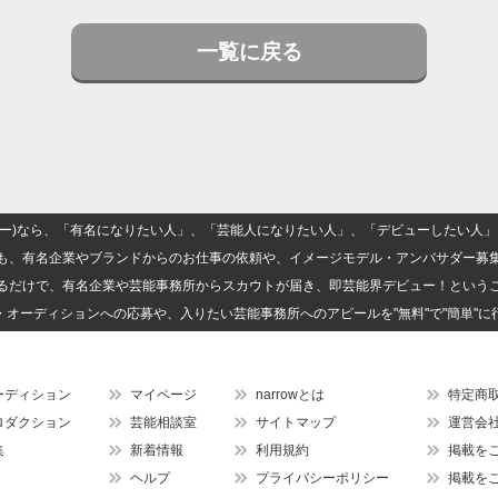
一覧に戻る
(ナロー)なら、「有名になりたい人」、「芸能人になりたい人」、「デビューしたい
も、有名企業やブランドからのお仕事の依頼や、イメージモデル・アンバサダー募
るだけで、有名企業や芸能事務所からスカウトが届き、即芸能界デビュー！という
・オーディションへの応募や、入りたい芸能事務所へのアピールを"無料"で"簡単"に
ーディション
マイページ
narrowとは
特定商
ロダクション
芸能相談室
サイトマップ
運営会
集
新着情報
利用規約
掲載を
ヘルプ
プライバシーポリシー
掲載を