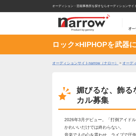
オーディション・芸能事務所を探すならオーディションサイトna
ロック×HIPHOPを武
オーディションサイトnarrow（ナロー）
>
オーデ
媚びるな、飾る
カル募集
2026年3月デビュー。「打倒アイド
かわいいだけでは終わらない。
音楽で人の心を震わせ、ライブで圧