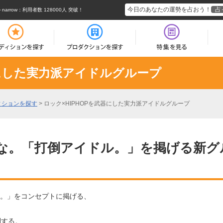
今日のあなたの運勢を占おう！
占
rrow
：利用者数 128000人 突破！
器にした実力派アイドルグループ
ィションを探す
>
ロック×HIPHOPを武器にした実力派アイドルグループ
な。「打倒アイドル。」を掲げる新グ
ル。」をコンセプトに掲げる、
倒する。