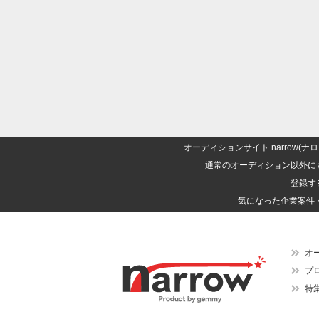
オーディションサイト narrow
通常のオーディション以外に
登録す
気になった企業案件
オ
プ
特