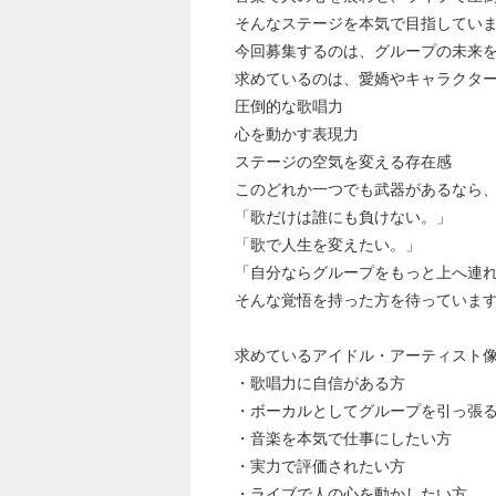
そんなステージを本気で目指してい
今回募集するのは、グループの未来
求めているのは、愛嬌やキャラクタ
圧倒的な歌唱力
心を動かす表現力
ステージの空気を変える存在感
このどれか一つでも武器があるなら
「歌だけは誰にも負けない。」
「歌で人生を変えたい。」
「自分ならグループをもっと上へ連
そんな覚悟を持った方を待っていま
求めているアイドル・アーティスト
・歌唱力に自信がある方
・ボーカルとしてグループを引っ張
・音楽を本気で仕事にしたい方
・実力で評価されたい方
・ライブで人の心を動かしたい方