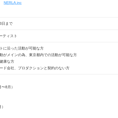
NERLA.inc
03日まで
アーティスト
トに沿った活動が可能な方
動がメインの為、東京都内での活動が可能な方
健康な方
ード会社、プロダクションと契約のない方
月〜8月）
月）