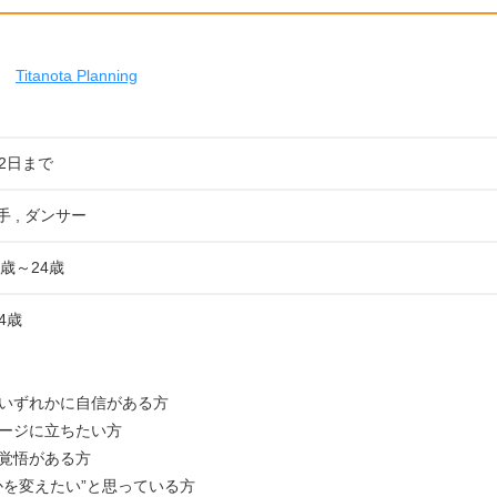
Titanota Planning
22日まで
手 , ダンサー
歳～24歳
4歳
いずれかに自信がある方
ージに立ちたい方
覚悟がある方
かを変えたい”と思っている方