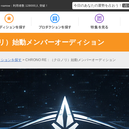
今日のあなたの運勢を占おう！
占
rrow
：利用者数 128000人 突破！
ロノリ）始動メンバーオーディション
ィションを探す
>
CHRONO RE：（クロノリ）始動メンバーオーディション