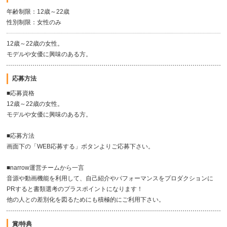
年齢制限：12歳～22歳
性別制限：女性のみ
12歳～22歳の女性。
モデルや女優に興味のある方。
応募方法
■応募資格
12歳～22歳の女性。
モデルや女優に興味のある方。
■応募方法
画面下の「WEB応募する」ボタンよりご応募下さい。
■narrow運営チームから一言
音源や動画機能を利用して、自己紹介やパフォーマンスをプロダクションに
PRすると書類選考のプラスポイントになります！
他の人との差別化を図るためにも積極的にご利用下さい。
賞/特典