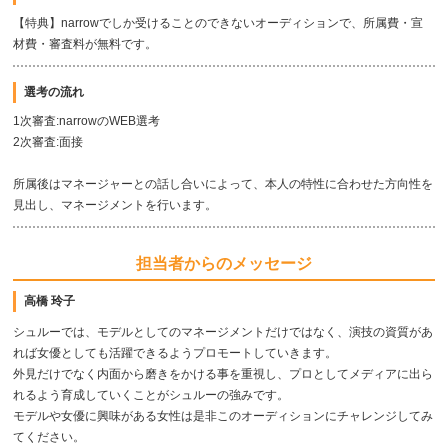
【特典】narrowでしか受けることのできないオーディションで、所属費・宣
材費・審査料が無料です。
選考の流れ
1次審査:narrowのWEB選考
2次審査:面接
所属後はマネージャーとの話し合いによって、本人の特性に合わせた方向性を
見出し、マネージメントを行います。
担当者からのメッセージ
高橋 玲子
シュルーでは、モデルとしてのマネージメントだけではなく、演技の資質があ
れば女優としても活躍できるようプロモートしていきます。
外見だけでなく内面から磨きをかける事を重視し、プロとしてメディアに出ら
れるよう育成していくことがシュルーの強みです。
モデルや女優に興味がある女性は是非このオーディションにチャレンジしてみ
てください。