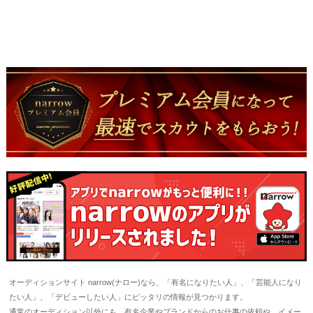
オーディションサイト narrow(ナロー)なら、「有名になりたい人」、「芸能人になり
たい人」、「デビューしたい人」にピッタリの情報が見つかります。
通常のオーディション以外にも、有名企業やブランドからのお仕事の依頼や、イメー