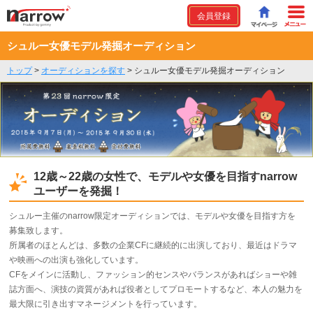
会員登録
シュルー女優モデル発掘オーディション
トップ
>
オーディションを探す
>
シュルー女優モデル発掘オーディション
12歳～22歳の女性で、モデルや女優を目指すnarrow
ユーザーを発掘！
シュルー主催のnarrow限定オーディションでは、モデルや女優を目指す方を
募集致します。
所属者のほとんどは、多数の企業CFに継続的に出演しており、最近はドラマ
や映画への出演も強化しています。
CFをメインに活動し、ファッション的センスやバランスがあればショーや雑
誌方面へ、演技の資質があれば役者としてプロモートするなど、本人の魅力を
最大限に引き出すマネージメントを行っています。