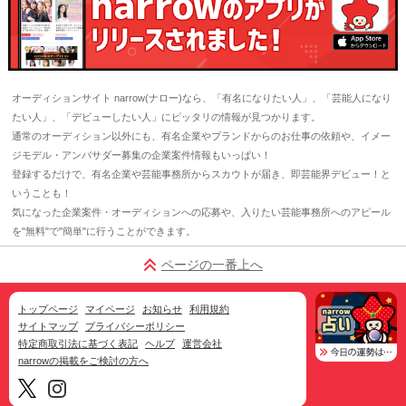
オーディションサイト narrow(ナロー)なら、「有名になりたい人」、「芸能人になり
たい人」、「デビューしたい人」にピッタリの情報が見つかります。
通常のオーディション以外にも、有名企業やブランドからのお仕事の依頼や、イメー
ジモデル・アンバサダー募集の企業案件情報もいっぱい！
登録するだけで、有名企業や芸能事務所からスカウトが届き、即芸能界デビュー！と
いうことも！
気になった企業案件・オーディションへの応募や、入りたい芸能事務所へのアピール
を"無料"で"簡単"に行うことができます。
ページの一番上へ
トップページ
マイページ
お知らせ
利用規約
サイトマップ
プライバシーポリシー
特定商取引法に基づく表記
ヘルプ
運営会社
narrowの掲載をご検討の方へ