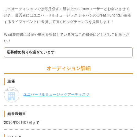
このオーディションでは毎月必ず１組以上のnarrowユーザーとお会いさせて
頂き、優秀者にはユニバーサルミュージック ジャパンのGreat Huntingが主催
するライブイベントに出演して頂くビッグチャンスを提供します！
WEB履歴書に音源や動画を登録している方はこの機会にどしどしご応募下さ
い！
応募締め切りを過ぎています
オーディション詳細
主催
ユニバーサルミュージックアーティスツ
結果通知日
2016年06月07日まで