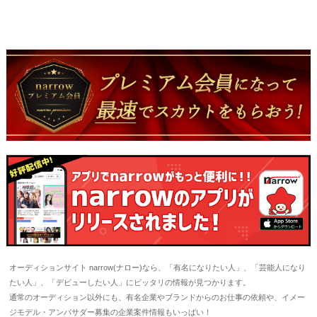
オーディションサイト narrow(ナロー)なら、「有名になりたい人」、「芸能人になり
たい人」、「デビューしたい人」にピッタリの情報が見つかります。
通常のオーディション以外にも、有名企業やブランドからのお仕事の依頼や、イメー
ジモデル・アンバサダー募集の企業案件情報もいっぱい！