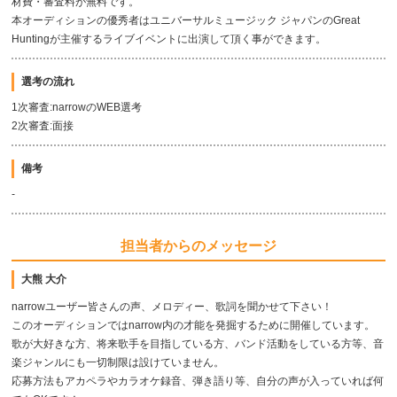
材費・審査料が無料です。
本オーディションの優秀者はユニバーサルミュージック ジャパンのGreat
Huntingが主催するライブイベントに出演して頂く事ができます。
選考の流れ
1次審査:narrowのWEB選考
2次審査:面接
備考
-
担当者からのメッセージ
大熊 大介
narrowユーザー皆さんの声、メロディー、歌詞を聞かせて下さい！
このオーディションではnarrow内の才能を発掘するために開催しています。
歌が大好きな方、将来歌手を目指している方、バンド活動をしている方等、音
楽ジャンルにも一切制限は設けていません。
応募方法もアカペラやカラオケ録音、弾き語り等、自分の声が入っていれば何