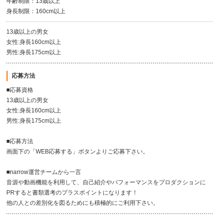
年齢制限：13歳以上
身長制限：160cm以上
13歳以上の男女
女性:身長160cm以上
男性:身長175cm以上
応募方法
■応募資格
13歳以上の男女
女性:身長160cm以上
男性:身長175cm以上
■応募方法
画面下の「WEB応募する」ボタンよりご応募下さい。
■narrow運営チームから一言
音源や動画機能を利用して、自己紹介やパフォーマンスをプロダクションに
PRすると書類選考のプラスポイントになります！
他の人との差別化を図るためにも積極的にご利用下さい。