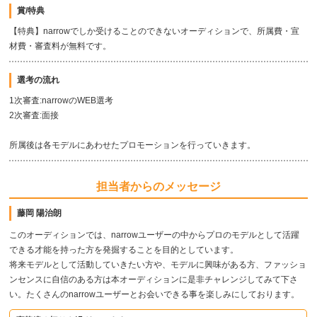
賞/特典
【特典】narrowでしか受けることのできないオーディションで、所属費・宣
材費・審査料が無料です。
選考の流れ
1次審査:narrowのWEB選考
2次審査:面接
所属後は各モデルにあわせたプロモーションを行っていきます。
担当者からのメッセージ
藤岡 陽治朗
このオーディションでは、narrowユーザーの中からプロのモデルとして活躍
できる才能を持った方を発掘することを目的としています。
将来モデルとして活動していきたい方や、モデルに興味がある方、ファッショ
ンセンスに自信のある方は本オーディションに是非チャレンジしてみて下さ
い。たくさんのnarrowユーザーとお会いできる事を楽しみにしております。