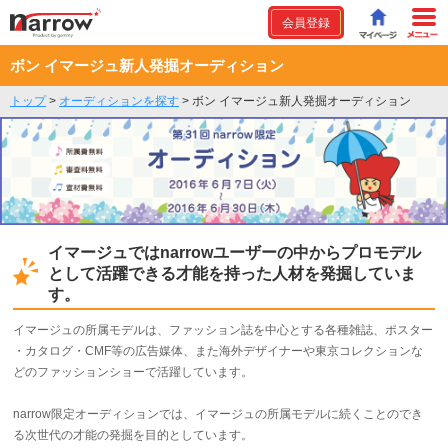
会員登録
ボン イマージュ新人発掘オーディション
トップ
>
オーディションを探す
>
ボン イマージュ新人発掘オーディション
イマージュではnarrowユーザーの中からプロモデル
として活躍できる才能を持った人材を発掘していま
す。
​イ​マ​ー​ジ​ュの所属モデル​は​、​フ​ァ​ッ​シ​ョ​ン​誌​を​中​心​と​す​る​各​種​雑​誌​、​ポ​ス​タ​ー​
・​カ​タ​ロ​グ​・​C​M​F​等​の​広​告​媒​体​、​ま​た​海​外​デ​ザ​イ​ナ​ー​や​東​京​コ​レ​ク​シ​ョ​ン​な​
ど​の​フ​ァ​ッ​シ​ョ​ン​シ​ョ​ー​で​​活​躍​し​て​い​ま​す​。
narrow限定オーディションでは、イマージュの所属モデルに続くことのでき
る次世代の才能の発掘を目的としています。