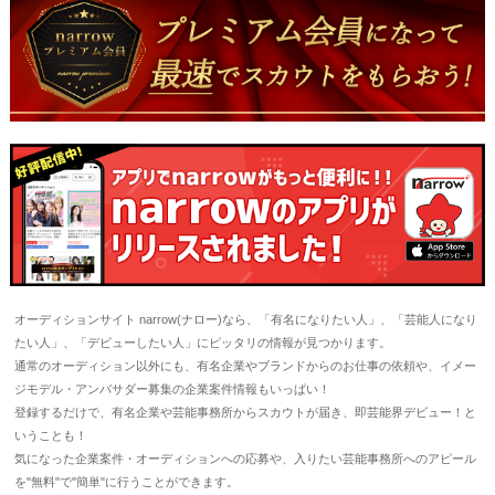
オーディションサイト narrow(ナロー)なら、「有名になりたい人」、「芸能人になり
たい人」、「デビューしたい人」にピッタリの情報が見つかります。
通常のオーディション以外にも、有名企業やブランドからのお仕事の依頼や、イメー
ジモデル・アンバサダー募集の企業案件情報もいっぱい！
登録するだけで、有名企業や芸能事務所からスカウトが届き、即芸能界デビュー！と
いうことも！
気になった企業案件・オーディションへの応募や、入りたい芸能事務所へのアピール
を"無料"で"簡単"に行うことができます。