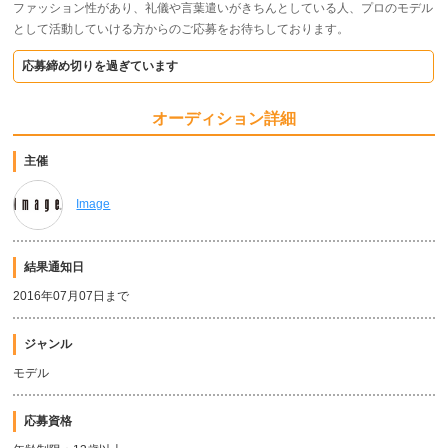
ファッ​シ​ョ​ン​性​が​あ​り​、​礼​儀​や​言​葉​遣​い​が​き​ち​ん​と​し​て​い​る​人​、プロのモデル
として活動していける方からのご応募を​お​待​ち​し​て​お​り​ま​す​。
応募締め切りを過ぎています
オーディション詳細
主催
Image
結果通知日
2016年07月07日まで
ジャンル
モデル
応募資格