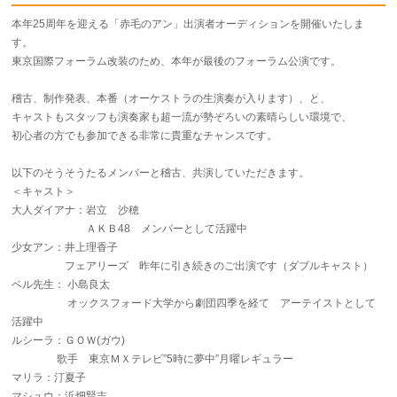
本年25周年を迎える「赤毛のアン」出演者オーディションを開催いたしま
す。
東京国際フォーラム改装のため、本年が最後のフォーラム公演です。
稽古、制作発表、本番（オーケストラの生演奏が入ります）、と、
キャストもスタッフも演奏家も超一流が勢ぞろいの素晴らしい環境で、
初心者の方でも参加できる非常に貴重なチャンスです。
以下のそうそうたるメンバーと稽古、共演していただきます。
＜キャスト＞
大人ダイアナ：岩立 沙穂
ＡＫＢ48 メンバーとして活躍中
少女アン：井上理香子
フェアリーズ 昨年に引き続きのご出演です（ダブルキャスト）
ベル先生： 小島良太
オックスフォード大学から劇団四季を経て アーテイストとして
活躍中
ルシーラ：ＧＯＷ(ガウ)
歌手 東京ＭＸテレビ”5時に夢中”月曜レギュラー
マリラ：汀夏子
マシュウ：浜畑賢吉