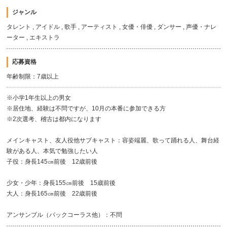
ジャンル
タレント , アイドル , 歌手 , アーティスト , 女優・俳優 , ダンサー , 声優・ナレ
ーター , エキストラ
応募資格
年齢制限：7歳以上
※小学1年生以上の男女
※居住地、経験は不問ですが、10月の本番に参加できる方
※2次選考、稽古は都内になります
メインキャスト、友人役他サブキャスト：容姿端麗、歌って踊れる人、舞台経
験がある人、本気で勉強したい人
子役：身長145㎝前後 12歳前後
少女・少年：身長155㎝前後 15歳前後
大人：身長165㎝前後 22歳前後
アンサンブル（バックコーラス他）：不問