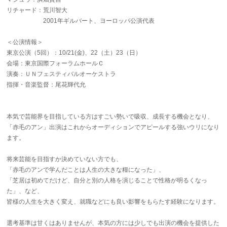
リチャード：荒川智大
2001年ギルバート、ヨーロッパ公演代表
＜公演情報＞
東京公演（5回）：10/21(金)、22（土）23（日）
会場：東京国際フォーラムホールＣ
演奏：ＵＮフェスティバルオーケストラ
指揮・音楽監督：尾花輝代允
本気で芸能界を目指している方はすごい勢いで吸収、成長する機会となり、
「赤毛のアン」出演はこれからオーディションでアピールする強いウリになり
ます。
将来芸能を目指すか決めていない方でも、
「赤毛のアンで学んだことは人生の大きな糧になった」、
「芝居は初めてだけど、自分と別の人格を演じることで性格が明るくなっ
た」、など、
皆様の人生を大きく変え、就職などにも良い影響をもらたす経験になります。
選考基準は甘くはありませんが、本気の方には少しでも出演の機会を提供した