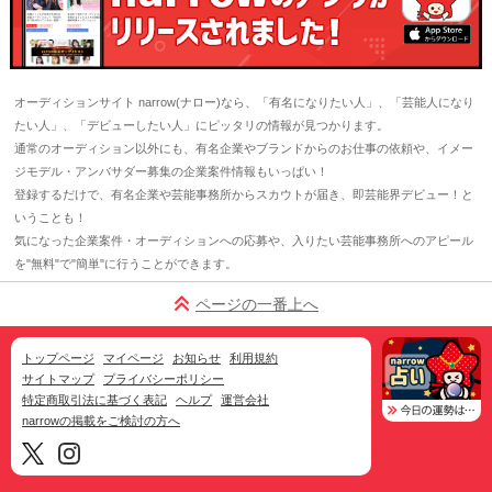
オーディションサイト narrow(ナロー)なら、「有名になりたい人」、「芸能人になり
たい人」、「デビューしたい人」にピッタリの情報が見つかります。
通常のオーディション以外にも、有名企業やブランドからのお仕事の依頼や、イメー
ジモデル・アンバサダー募集の企業案件情報もいっぱい！
登録するだけで、有名企業や芸能事務所からスカウトが届き、即芸能界デビュー！と
いうことも！
気になった企業案件・オーディションへの応募や、入りたい芸能事務所へのアピール
を"無料"で"簡単"に行うことができます。
ページの一番上へ
トップページ
マイページ
お知らせ
利用規約
サイトマップ
プライバシーポリシー
特定商取引法に基づく表記
ヘルプ
運営会社
narrowの掲載をご検討の方へ