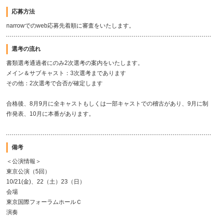
応募方法
narrowでのweb応募先着順に審査をいたします。
選考の流れ
書類選考通過者にのみ2次選考の案内をいたします。
メイン＆サブキャスト：3次選考まであります
その他：2次選考で合否が確定します
合格後、8月9月に全キャストもしくは一部キャストでの稽古があり、9月に制
作発表、10月に本番があります。
備考
＜公演情報＞
東京公演（5回）
10/21(金)、22（土）23（日）
会場
東京国際フォーラムホールＣ
演奏