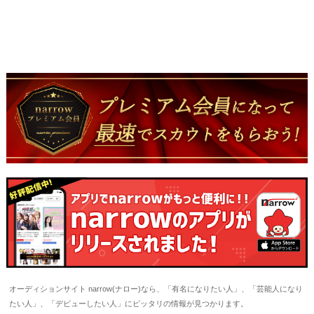
オーディションサイト narrow(ナロー)なら、「有名になりたい人」、「芸能人になり
たい人」、「デビューしたい人」にピッタリの情報が見つかります。