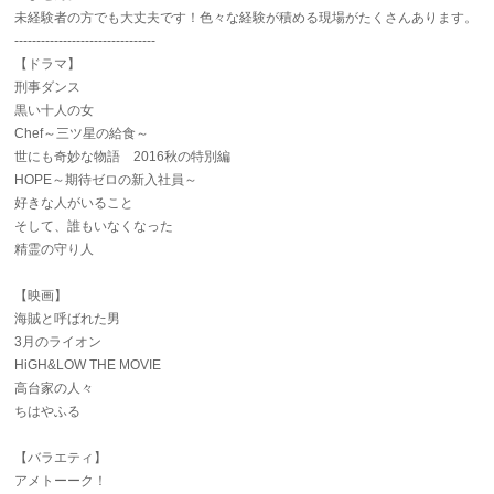
未経験者の方でも大丈夫です！色々な経験が積める現場がたくさんあります。
--------------------------------
【ドラマ】
刑事ダンス
黒い十人の女
Chef～三ツ星の給食～
世にも奇妙な物語 2016秋の特別編
HOPE～期待ゼロの新入社員～
好きな人がいること
そして、誰もいなくなった
精霊の守り人
【映画】
海賊と呼ばれた男
3月のライオン
HiGH&LOW THE MOVIE
高台家の人々
ちはやふる
【バラエティ】
アメトーーク！