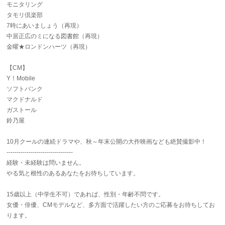
モニタリング
タモリ倶楽部
7時にあいましょう（再現）
中居正広のミになる図書館（再現）
金曜★ロンドンハーツ（再現）
【CM】
Y！Mobile
ソフトバンク
マクドナルド
ガストール
鈴乃屋
10月クールの連続ドラマや、秋～年末公開の大作映画なども絶賛撮影中！
---------------------------------
経験・未経験は問いません。
やる気と根性のあるあなたをお待ちしています。
15歳以上（中学生不可）であれば、性別・年齢不問です。
女優・俳優、CMモデルなど、多方面で活躍したい方のご応募をお待ちしてお
ります。