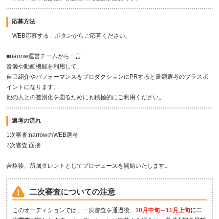
応募方法
「WEB応募する」ボタンからご応募ください。
■narrow運営チームから一言
音源や動画機能を利用して、
自己紹介やパフォーマンスをプロダクションにPRすると書類選考のプラスポ
イントになります。
他の人との差別化を図るためにも積極的にご利用ください。
選考の流れ
1次審査:narrowのWEB選考
2次審査:面接
合格後、所属タレントとしてプロデュースを開始いたします。
二次審査についての注意
このオーディションでは、一次審査を通過後、
10月中旬～11月上旬
に二