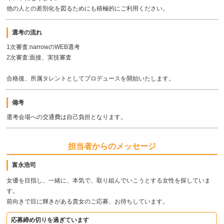
他の人との差別化を図るためにも積極的にご利用ください。
選考の流れ
1次審査:narrowのWEB選考
2次審査:面接、実技審査
合格後、所属タレントとしてプロデュースを開始いたします。
備考
選考会場への交通費は自己負担となります。
担当者からのメッセージ
富永浩司
女優を目指し、一緒に、本気で、取り組んでいこうとする女性を探していま
す。
前向きで目に輝きがある貴女のご応募、お待ちしています。
応募締め切りを過ぎています