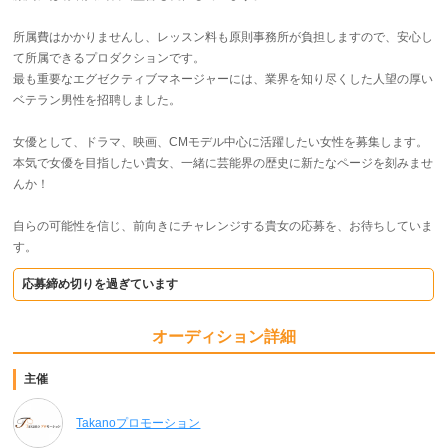
所属費はかかりませんし、レッスン料も原則事務所が負担しますので、安心し
て所属できるプロダクションです。
最も重要なエグゼクティブマネージャーには、業界を知り尽くした人望の厚い
ベテラン男性を招聘しました。
女優として、ドラマ、映画、CMモデル中心に活躍したい女性を募集します。
本気で女優を目指したい貴女、一緒に芸能界の歴史に新たなページを刻みませ
んか！
自らの可能性を信じ、前向きにチャレンジする貴女の応募を、お待ちしていま
す。
応募締め切りを過ぎています
オーディション詳細
主催
Takanoプロモーション