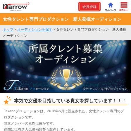
会員登録
女性タレント専門プロダクション 新人発掘オーディション
トップ
>
オーディションを探す
>
女性タレント専門プロダクション 新人発掘
オーディション
本気で女優を目指している貴女を探しています！！！
Takanoプロモーションは、2016年6月に設立された、女性タレント専門のプ
ロダクションです。
設立メンバーの素性は確かです。
顧問には有名人気映画監督も就任しています。