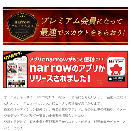
オーディションサイト narrow(ナロー)なら、「有名になりたい人」、「芸能人になり
たい人」、「デビューしたい人」にピッタリの情報が見つかります。
通常のオーディション以外にも、有名企業やブランドからのお仕事の依頼や、イメー
ジモデル・アンバサダー募集の企業案件情報もいっぱい！
登録するだけで、有名企業や芸能事務所からスカウトが届き、即芸能界デビュー！と
いうことも！