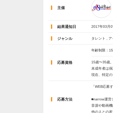
主催
結果通知日
2017年03月
ジャンル
タレント , ア
年齢制限：15
15歳〜35歳
応募資格
未成年者は保
現在、特定の
「WEB応募
応募方法
■narrow
音源や動画機
他の人との差