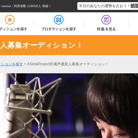
今日のあなたの運勢を占おう！
占
rrow
：利用者数 128000人 突破！
属声優新人募集オーディション！
ィションを探す
>
ASlinkProject所属声優新人募集オーディション！