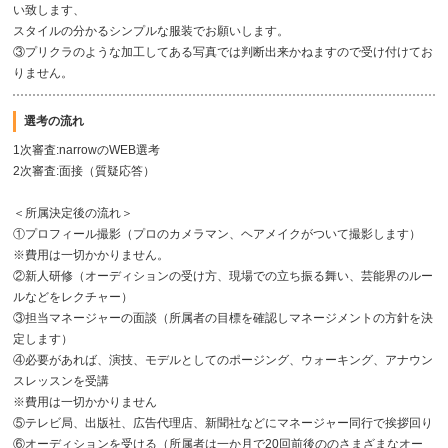
い致します、
スタイルの分かるシンプルな服装でお願いします。
③プリクラのような加工してある写真では判断出来かねますので受け付けてお
りません。
選考の流れ
1次審査:narrowのWEB選考
2次審査:面接（質疑応答）
＜所属決定後の流れ＞
①プロフィール撮影（プロのカメラマン、ヘアメイクがついて撮影します）
※費用は一切かかりません。
②新人研修（オーディションの受け方、現場での立ち振る舞い、芸能界のルー
ルなどをレクチャー）
③担当マネージャーの面談（所属者の目標を確認しマネージメントの方針を決
定します）
④必要があれば、演技、モデルとしてのポージング、ウォーキング、アナウン
スレッスンを受講
※費用は一切かかりません
⑤テレビ局、出版社、広告代理店、新聞社などにマネージャー同行で挨拶回り
⑥オーディションを受ける（所属者は一か月で20回前後ののさまざまなオー