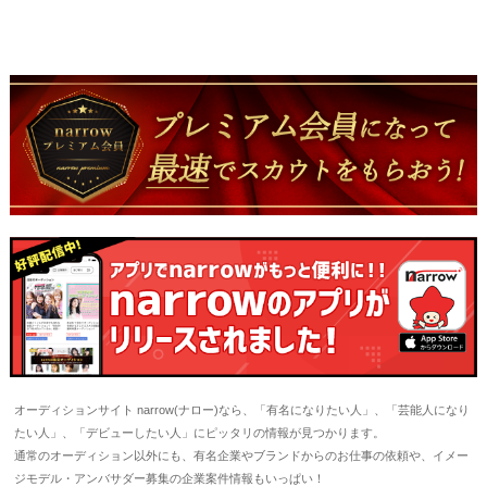
オーディションサイト narrow(ナロー)なら、「有名になりたい人」、「芸能人になり
たい人」、「デビューしたい人」にピッタリの情報が見つかります。
通常のオーディション以外にも、有名企業やブランドからのお仕事の依頼や、イメー
ジモデル・アンバサダー募集の企業案件情報もいっぱい！