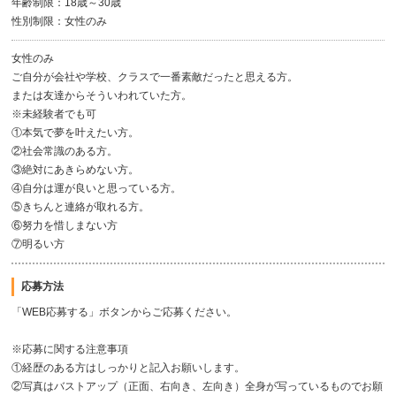
年齢制限：18歳～30歳
性別制限：女性のみ
女性のみ
ご自分が会社や学校、クラスで一番素敵だったと思える方。
または友達からそういわれていた方。
※未経験者でも可
①本気で夢を叶えたい方。
②社会常識のある方。
③絶対にあきらめない方。
④自分は運が良いと思っている方。
⑤きちんと連絡が取れる方。
⑥努力を惜しまない方
⑦明るい方
応募方法
「WEB応募する」ボタンからご応募ください。
※応募に関する注意事項
①経歴のある方はしっかりと記入お願いします。
②写真はバストアップ（正面、右向き、左向き）全身が写っているものでお願