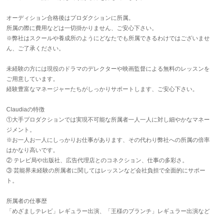
オーディション合格後はプロダクションに所属。
所属の際に費用などは一切掛かりません、ご安心下さい。
※弊社はスクールや養成所のようにどなたでも所属できるわけではございませ
ん、ご了承ください。
未経験の方には現役のドラマのデレクターや映画監督による無料のレッスンを
ご用意しています。
経験豊富なマネージャーたちがしっかりサポートします、ご安心下さい。
Claudiaの特徴
①大手プロダクションでは実現不可能な所属者一人一人に対し細やかなマネー
ジメント。
※お一人お一人にしっかりお仕事があります、その代わり弊社への所属の倍率
はかなり高いです。
② テレビ局や出版社、広告代理店とのコネクション、仕事の多彩さ。
③ 芸能界未経験の所属者に関してはレッスンなど会社負担で全面的にサポー
ト。
所属者の仕事歴
「めざましテレビ」レギュラー出演、「王様のブランチ」レギュラー出演など