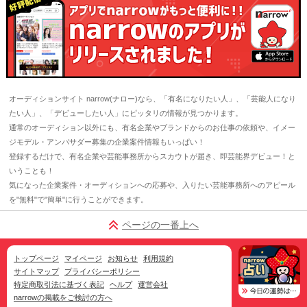
オーディションサイト narrow(ナロー)なら、「有名になりたい人」、「芸能人になり
たい人」、「デビューしたい人」にピッタリの情報が見つかります。
通常のオーディション以外にも、有名企業やブランドからのお仕事の依頼や、イメー
ジモデル・アンバサダー募集の企業案件情報もいっぱい！
登録するだけで、有名企業や芸能事務所からスカウトが届き、即芸能界デビュー！と
いうことも！
気になった企業案件・オーディションへの応募や、入りたい芸能事務所へのアピール
を"無料"で"簡単"に行うことができます。
ページの一番上へ
トップページ
マイページ
お知らせ
利用規約
サイトマップ
プライバシーポリシー
特定商取引法に基づく表記
ヘルプ
運営会社
narrowの掲載をご検討の方へ