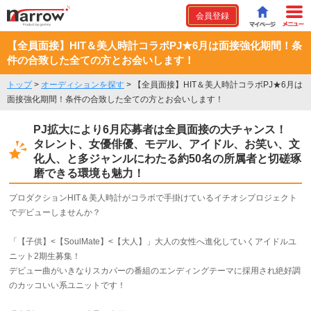
会員登録
【全員面接】HIT＆美人時計コラボPJ★6月は面接強化期間！条
件の合致した全ての方とお会いします！
トップ
>
オーディションを探す
>
【全員面接】HIT＆美人時計コラボPJ★6月は
面接強化期間！条件の合致した全ての方とお会いします！
PJ拡大により6月応募者は全員面接の大チャンス！
タレント、女優俳優、モデル、アイドル、お笑い、文
化人、と多ジャンルにわたる約50名の所属者と切磋琢
磨できる環境も魅力！
プロダクションHIT＆美人時計がコラボで手掛けているイチオシプロジェクト
でデビューしませんか？
「【子供】<【SoulMate】<【大人】」大人の女性へ進化していくアイドルユ
ニット2期生募集！
デビュー曲がいきなりスカパーの番組のエンディングテーマに採用され絶好調
のカッコいい系ユニットです！