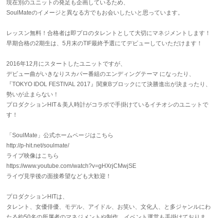
現在別のユニットの発足も企画しているため、
SoulMateのイメージと異なる方でもお会いしたいと思っています。
レッスン無料！合格者は即プロのタレントとして大切にマネジメントします！
早期合格の2期生は、5月末のTIF最終予選にてデビューしていただけます！
2016年12月にスタートしたユニットですが、
デビュー曲がいきなりスカパー番組のエンディングテーマ になったり、
『TOKYO IDOL FESTIVAL 2017』関東Bブロックにて決勝進出が決まったり、
勢いが止まらない！
プロダクションHIT＆美人時計がコラボで手掛けているイチオシのユニットで
す！
「SoulMate」公式ホームページはこちら
http://p-hit.net/soulmate/
ライブ映像はこちら
https://www.youtube.com/watch?v=gHXrjCMwjSE
ライヴ見学後の面接希望なども大歓迎！
プロダクションHITは、
タレント、女優俳優、モデル、アイドル、お笑い、文化人、と多ジャンルにわ
たる約50名の所属者のマネジメントや制作、イベント運営も手掛けておりま