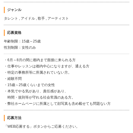
ジャンル
タレント , アイドル , 歌手 , アーティスト
応募資格
年齢制限：15歳～25歳
性別制限：女性のみ
・6月～8月の間に都内まで面接に来られる方
・仕事やレッスンは都内中心になりますが、通える方
・特定の事務所等に所属されていない方。
・経験不問
・15歳～25歳くらいまでの女性
・本気でやる気があり、責任感があり、
時間・規則等が守れる社会常識のある方。
・弊社ホームページに所属として顔写真も含め載せても問題ない方
応募方法
「WEB応募する」ボタンからご応募ください。