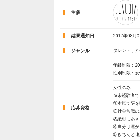
主催
結果通知日
2017年08月
ジャンル
タレント , ア
年齢制限：20
性別制限：女
女性のみ
※未経験者で
①本気で夢を
応募資格
②社会常識の
③絶対にあき
④自分は運が
⑤きちんと連