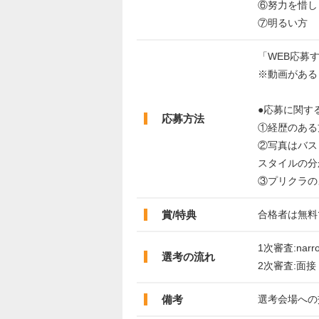
⑥努力を惜し
⑦明るい方
「WEB応募
※動画がある
●応募に関す
応募方法
①経歴のある
②写真はバス
スタイルの分
③プリクラの
賞/特典
合格者は無料
1次審査:nar
選考の流れ
2次審査:面
備考
選考会場への