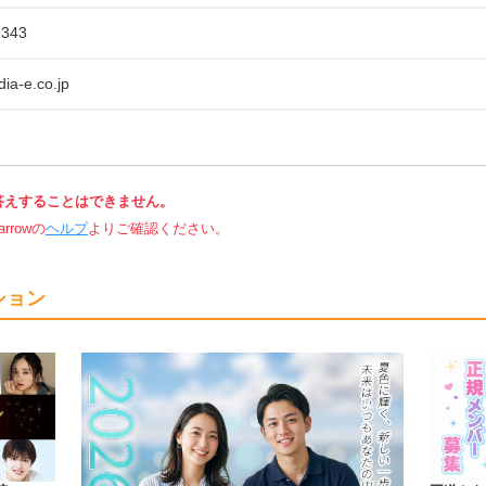
1343
ia-e.co.jp
答えすることはできません。
rowの
ヘルプ
よりご確認ください。
ション