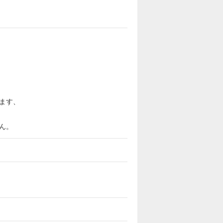
ます、
ん。