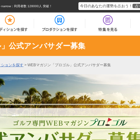
今日のあなたの運勢を占おう！
占
rrow
：利用者数 128000人 突破！
ル」公式アンバサダー募集
ィションを探す
>
WEBマガジン「プロゴル」公式アンバサダー募集