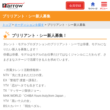
会員登録
ブリリアント・シー新人募集
トップ
>
オーディションを探す
>
ブリリアント・シー新人募集
ブリリアント・シー新人募集！
タレント・モデルプロダクションのブリリアント・シーでは俳優、モデルにな
りたい新人を募集します！
俳優は俳優、モデルはモデルのお仕事だけではなくジャンルにこだわらず、さ
まざまなステージで活躍できる人を求めています。
＜所属タレント活動情報例＞
NTV「先に生まれただけの僕」
EX「警視庁 捜査一課長2」
YTV「恋がヘタでも生きてます」
TX「マッサージ探偵ジョー」
NHK WORLD「CHIBA Yours truly,from Japan 」
YTV「黒い十人の女」
BSスカパー！「弱虫ペダル」