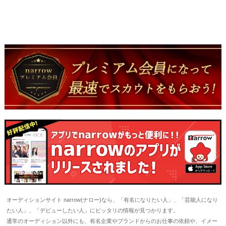
オーディションサイト narrow(ナロー)なら、「有名になりたい人」、「芸能人になり
たい人」、「デビューしたい人」にピッタリの情報が見つかります。
通常のオーディション以外にも、有名企業やブランドからのお仕事の依頼や、イメー