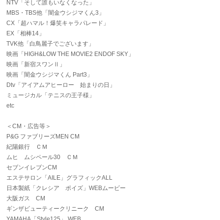
NTV「そして誰もいなくなった」
MBS・TBS他「闇金ウシジマくん3」
CX「超ハマル！爆笑キャラパレード」
EX「相棒14」
TVK他「白鳥麗子でございます」
映画「HIGH&LOW THE MOVIE2 ENDOF SKY」
映画「新宿スワンⅡ」
映画「闇金ウシジマくん Part3」
Dtv「アイアムアヒーロー 始まりの日」
ミュージカル「テニスの王子様」
etc
＜CM・広告等＞
P&G ファブリーズMEN CM
紀陽銀行 ＣＭ
ムヒ ムシペール30 ＣＭ
セブンイレブンCM
エステサロン「AILE」グラフィックALL
日本製紙「クレシア ポイズ」WEBムービー
大阪ガス CM
ギンザビューティークリニーク CM
YAMAHA「Style125」 WEB