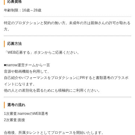
応募資格
年齢制限：16歳～28歳
特定のプロダクションと契約の無い方。未成年の方は親御さんの許可が取れる
方。
応募方法
「WEB応募する」ボタンからご応募ください。
■narrow運営チームから一言
音源や動画機能を利用して、
自己紹介やパフォーマンスをプロダクションにPRすると書類選考のプラスポ
イントになります。
他の人との差別化を図るためにも積極的にご利用ください。
選考の流れ
1次審査:narrowのWEB選考
2次審査:面接
合格後、所属タレントとしてプロデュースを開始いたします。