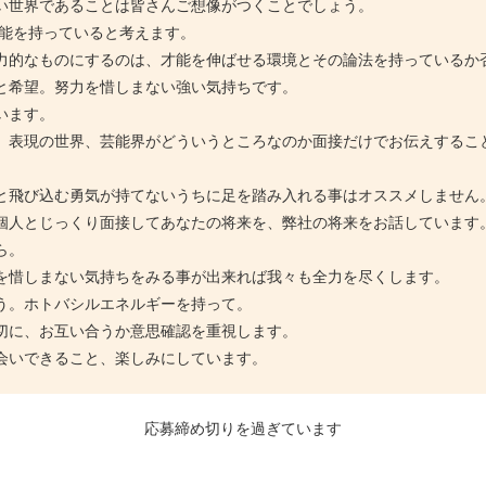
い世界であることは皆さんご想像がつくことでしょう。
が才能を持っていると考えます。
力的なものにするのは、才能を伸ばせる環境とその論法を持っているか
と希望。努力を惜しまない強い気持ちです。
います。
、表現の世界、芸能界がどういうところなのか面接だけでお伝えするこ
と飛び込む勇気が持てないうちに足を踏み入れる事はオススメしません
個人とじっくり面接してあなたの将来を、弊社の将来をお話しています
ら。
を惜しまない気持ちをみる事が出来れば我々も全力を尽くします。
う。ホトバシルエネルギーを持って。
切に、お互い合うか意思確認を重視します。
会いできること、楽しみにしています。
応募締め切りを過ぎています