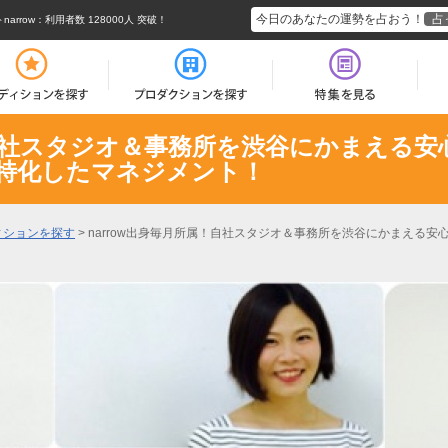
今日のあなたの運勢を占おう！
占
rrow
：利用者数 128000人 突破！
！自社スタジオ＆事務所を渋谷にかまえる
に特化したマネジメント！
ィションを探す
>
narrow出身毎月所属！自社スタジオ＆事務所を渋谷にかまえる安