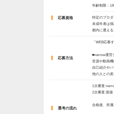
年齢制限：18
特定のプロダ
応募資格
未成年者は保
都内に通える
「WEB応募
■narrow
応募方法
音源や動画機
自己紹介やパ
他の人との差
1次審査:nar
2次審査:面接
合格後、所属
選考の流れ