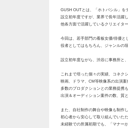
GUSH OUTとは、「ホトバシル
設立初年度ですが、業界で長年活躍
他各方面で活躍しているクリエイタ
今回は、若手部門の看板女優/俳優と
役者としてはもちろん、ジャンルの垣
設立初年度ながら、渋谷に事務所と
これまで培った個々の実績、コネク
映画、ドラマ、CM等映像系の出演案
多数のプロダクションとの業務提携
出演＆オーディション案件の数、質
また、自社制作の舞台や映像も制作
初心者から安心して取り組んでいた
未経験での所属初期でも、「マナー