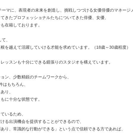
」をテーマに、表現者の未来を創造し、挑戦しつづける女優俳優のマネージ
してきたプロフェッショナルたちについてきた俳優、女優、
ーも在籍しております。
して、
根を越えて活躍していける才能を求めています。（18歳～30歳程度）
、レッスンも十分にできる鏡張りのスタジオを構えています。
ション、少数精鋭のチームワークから、
件はもちろん、
もあり、
ともに十分な状態です。
しているため、
だける出演機会を提供することができるので、
があり、常識的な行動ができる」という点で信頼できる方であれば、