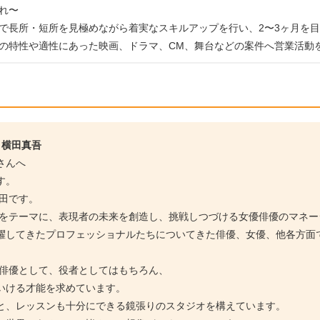
れ〜
で長所・短所を見極めながら着実なスキルアップを行い、2〜3ヶ月を
の特性や適性にあった映画、ドラマ、CM、舞台などの案件へ営業活動
 横田真吾
さんへ
す。
横田です。
ル」をテーマに、表現者の未来を創造し、挑戦しつづける女優俳優のマネ
躍してきたプロフェッショナルたちについてきた俳優、女優、他各方面
/俳優として、役者としてはもちろん、
いける才能を求めています。
と、レッスンも十分にできる鏡張りのスタジオを構えています。