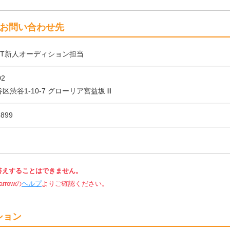
お問い合わせ先
OUT新人オーディション担当
02
区渋谷1-10-7 グローリア宮益坂Ⅲ
5899
答えすることはできません。
rowの
ヘルプ
よりご確認ください。
ション