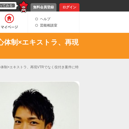
ってみる
無料会員登録
ログイン
ヘルプ
芸能相談室
安心体制×エキストラ、再現
心体制×エキストラ、再現VTRでなく役付き案件に特