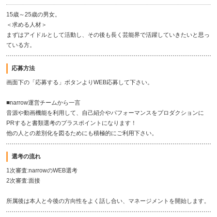
15歳～25歳の男女。
＜求める人材＞
まずはアイドルとして活動し、その後も長く芸能界で活躍していきたいと思っ
ている方。
応募方法
画面下の「応募する」ボタンよりWEB応募して下さい。
■narrow運営チームから一言
音源や動画機能を利用して、自己紹介やパフォーマンスをプロダクションに
PRすると書類選考のプラスポイントになります！
他の人との差別化を図るためにも積極的にご利用下さい。
選考の流れ
1次審査:narrowのWEB選考
2次審査:面接
所属後は本人と今後の方向性をよく話し合い、マネージメントを開始します。