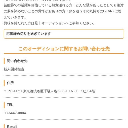
芸能界での活躍を目指している熱意溢れる方！どんな壁があったとしても絶対
に夢を諦めないほどの覚悟がおありの方！夢を追うその気持ちにGLANZは答
えていきます。
興味を持たれた方は是非オーディションへご参加ください。
応募締め切りを過ぎています
このオーディションに関するお問い合わせ先
問い合わせ先
新人開発担当
住所
〒151-0051 東京都渋谷区千駄ヶ谷3-38-10 A・I・Kビル4階
TEL
03-6447-0804
E-mail