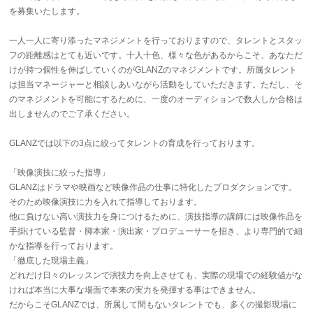
を募集いたします。
一人一人に寄り添ったマネジメントを行っておりますので、タレントとスタッ
フの距離感はとても近いです。十人十色、様々な色があるからこそ、あなただ
けが持つ個性を伸ばしていくのがGLANZのマネジメントです。所属タレント
は担当マネージャーと相談しあいながら活動をしていただきます。ただし、そ
のマネジメントを可能にするために、一度のオーディションで数人しか合格は
出しませんのでご了承ください。
GLANZでは以下の3点に絞ってタレントの育成を行っております。
「映像演技に絞った指導」
GLANZはドラマや映画など映像作品の仕事に特化したプロダクションです。
そのため映像演技に力を入れて指導しております。
他に負けない高い演技力を身につけるために、演技指導の講師には映像作品を
手掛けている監督・脚本家・演出家・プロデューサーを招き、より専門的で細
かな指導を行っております。
「徹底した現場主義」
どれだけ日々のレッスンで演技力を向上させても、実際の現場での経験値がな
ければ本当に大事な場面で本来の実力を発揮する事はできません。
だからこそGLANZでは、所属して間もないタレントでも、多くの撮影現場に