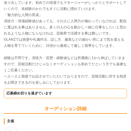
送り出しています。初めての現場でもマネージャーがしっかりとサポートして
いくので、未経験のかたでもすぐに活動に慣れていけます。
「魅力的な人間の育成」
演技力・現場経験値があっても、その人に人間力が備わっていなければ、配役
に選ばれる事はありません。多くの人の心を動かし一緒に仕事をしたいと思わ
れるような人物にならなければ、芸能界で活躍する事は難しいです。
GLANZでは挨拶や礼儀作法、話し方、服装などの細かい所にまで気を遣える
人物を育てていくために、日頃から徹底して厳しく指導をしています。
経験は不問です。演技力・芸歴・経験値などは所属後に1から伸ばしていきま
すので、芸能活動だけじゃなくオーディションも初めてだという方でも遠慮な
くご応募ください。
一人一人と面接でお話させていただいておりますので、芸能活動に対する熱意
をお聞きできるのを楽しみにしております。
応募締め切りを過ぎています
オーディション詳細
主催