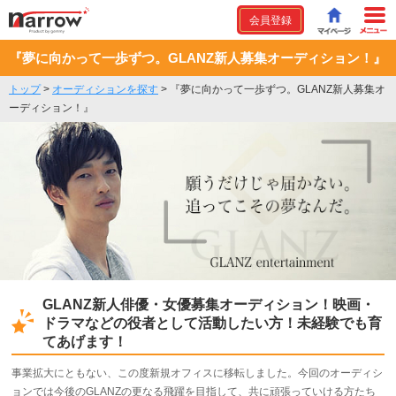
会員登録
『夢に向かって一歩ずつ。GLANZ新人募集オーディション！』
トップ
>
オーディションを探す
>
『夢に向かって一歩ずつ。GLANZ新人募集オ
ーディション！』
GLANZ新人俳優・女優募集オーディション！映画・
ドラマなどの役者として活動したい方！未経験でも育
てあげます！
事業拡大にともない、この度新規オフィスに移転しました。今回のオーディシ
ョンでは今後のGLANZの更なる飛躍を目指して、共に頑張っていける方たち