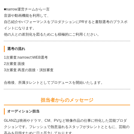
■narrow運営チームから一言
音源や動画機能を利用して、
自己紹介やパフォーマンスをプロダクションにPRすると書類選考のプラスポ
イントになります。
他の人との差別化を図るためにも積極的にご利用ください。
選考の流れ
1次審査:narrowのWEB選考
2次審査:面接
3次審査:再度の面接・演技審査
合格後、所属タレントとしてプロデュースを開始いたします。
担当者からのメッセージ
オーディション担当
GLANZは映画やドラマ、CM、PVなど映像作品の仕事に特化した芸能プロダ
クションです。フレッシュで熱意溢れるスタッフがタレントとともに、芸能の
高みを目指すために日々尽力しております。