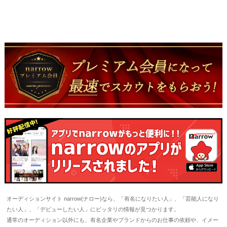
オーディションサイト narrow(ナロー)なら、「有名になりたい人」、「芸能人になり
たい人」、「デビューしたい人」にピッタリの情報が見つかります。
通常のオーディション以外にも、有名企業やブランドからのお仕事の依頼や、イメー