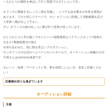
一人ひとりの個性を伸ばして行く芸能プロダクションです。
オフィスに隣接するレッスン場を完備し 、いつでも自分磨きが出来る環境が
あります。プロと同じステージで、サン･オフィスに所属して活動範囲を広げ
て世界へ飛び出して下さい。
サン･オフィスの扉の向こうに夢が叶う世界が待っています。
ひとりひとりに手の届くマネジメント×経験豊富なベテランスタッフ×母体の
大きさ×業務提携力の強さ
を持ち合わせた、他に類を見ないプロダクション。
サンオフィスの公式ホームページカバーガールで、オーディション画像の小川
千尋さんはnarrow出身者です。
タレント・役者・アーティスト等、夢を現実にしたい方、是非ご応募くださ
い！
応募締め切りを過ぎています
オーディション詳細
主催