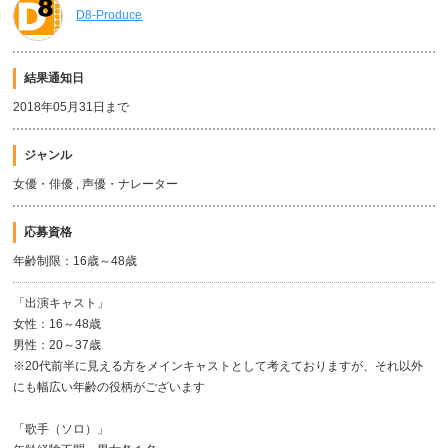
D8-Produce
結果通知日
2018年05月31日まで
ジャンル
女優・俳優 , 声優・ナレーター
応募資格
年齢制限：16歳～48歳
「出演キャスト」
女性：16～48歳
男性：20～37歳
※20代前半に見える方をメインキャストとして考えておりますが、それ以外
にも幅広い年齢の役柄がございます
「歌手（ソロ）」