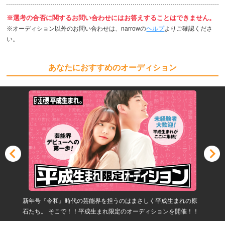
※選考の合否に関するお問い合わせにはお答えすることはできません。
※オーディション以外のお問い合わせは、narrowの
ヘルプ
よりご確認くださ
い。
あなたにおすすめのオーディション
新年号『令和』時代の芸能界を担うのはまさしく平成生まれの原
石たち。 そこで！！平成生まれ限定のオーディションを開催！！