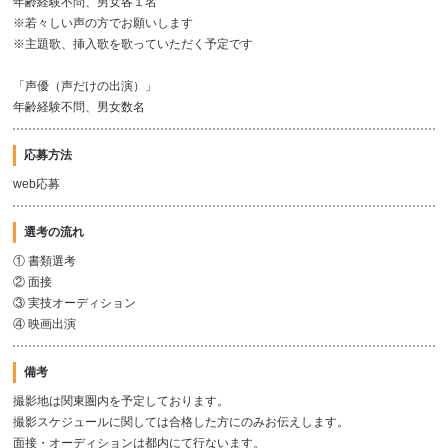
年齢経験不問、男女各１名
※若々しい声の方でお願いします
※主題歌、挿入歌を歌っていただく予定です
「声優（声だけの出演）」
年齢経験不問、男女数名
応募方法
web応募
選考の流れ
① 書類選考
② 面接
③ 実技オーディション
④ 映画出演
備考
撮影地は関東圏内を予定しております。
撮影スケジュールに関しては合格した方にのみお伝えします。
面接・オーディションは都内にて行ないます。