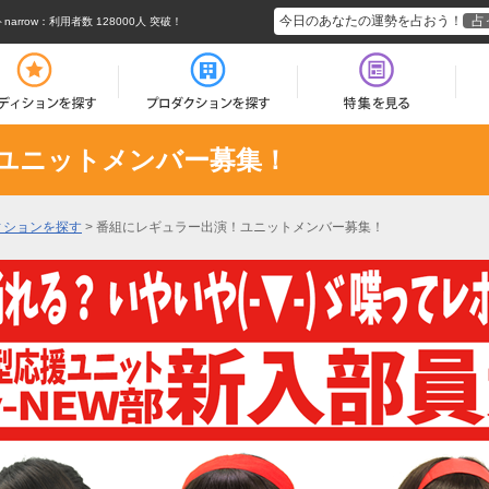
今日のあなたの運勢を占おう！
占
rrow
：利用者数 128000人 突破！
ユニットメンバー募集！
ィションを探す
>
番組にレギュラー出演！ユニットメンバー募集！