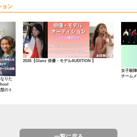
ション
2026【Glanz 俳優・モデルAUDITION 】
女子殺陣
チームメ
になりた
hool
践型のト
一覧に戻る