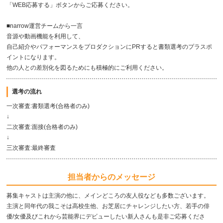
「WEB応募する」ボタンからご応募ください。
■narrow運営チームから一言
音源や動画機能を利用して、
自己紹介やパフォーマンスをプロダクションにPRすると書類選考のプラスポ
イントになります。
他の人との差別化を図るためにも積極的にご利用ください。
選考の流れ
一次審査:書類選考(合格者のみ)
↓
二次審査:面接(合格者のみ)
↓
三次審査:最終審査
担当者からのメッセージ
募集キャストは主演の他に、メインどころの友人役なども多数ございます。
主演と同年代の我こそは高校生他、お芝居にチャレンジしたい方、若手の俳
優/女優及びこれから芸能界にデビューしたい新人さんも是非ご応募くださ