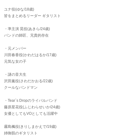
ユナ役(ゆな/18歳)
皆をまとめるリーダー ギタリスト
・準主演 晃役(あきら/24歳)
バンドの師匠、兄貴的存在
・元メンバー
川田春香役(かわだはるか/17歳)
元気な女の子
・謎の音大生
沢田薫役(さわだかおる/22歳)
クールなバンドマン
・Tear`s Dropのライバルバンド
藤原星花役(ふじわらせいか/24歳)
女優としてもVOとしても活躍中
霧島楓役(きりしまかえで/19歳)
姉御肌のギタリスト