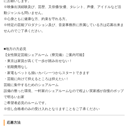
にお願いします。
※映像出演経験及び、芸歴、又俳優/女優、タレント、声優、アイドルなど活
動ジャンルも問いません。
※心身ともに健康な方、約束を守れる方。
※特定の芸能プロダクション及び、音楽事務所に所属している方は応募出来ま
せんのでご了承ください。
■地方の方必見
【女性限定芸能シェアルーム（寮完備）ご案内可能】
・東京は家賃が高くて一歩が踏み出せない！
・初期費用なし
・家電もベットも揃いカバン一つからスタートできます
・芸能に向けて抑えるところは抑えたい！
芸能に集中するためのシェアルーム
設備の整った環境、一軒家のシェアルームなので程よい実家感が自慢のポップ
で明るいお家
ご希望者必見のルームです。
※但し合格者のみの受け入れとなりますことをご了承ください
応募方法