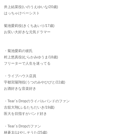
井上結菜役(いのうえゆいな/20歳)
はっちゃけベーシスト
菊池愛莉役(きくちあいり/17歳)
お笑い大好きな元気ドラマー
・菊池愛莉の彼氏
村上悠真役(むらかみゆうま/18歳)
フリーターで人生を迷ってる
・ライブハウス店員
宇都宮陽翔役(うつのみやひびと/22歳)
お酒好きな音楽好き
・Tear`s Dropのライバルバンドのファン
古舘大翔(ふるたちだいき/19歳)
医大を目指すがバンド好き
・Tear`s Dropのファン
林蒼太(はやしそうた/25歳)