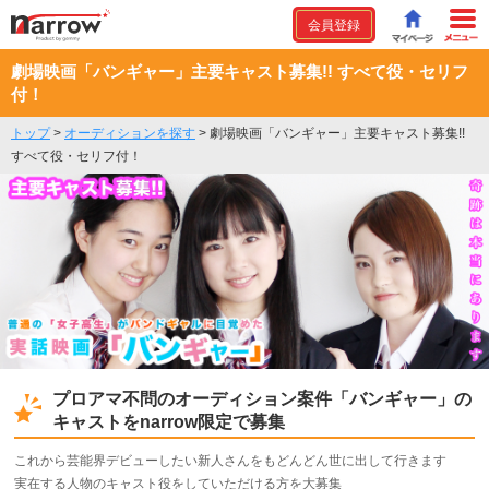
会員登録
劇場映画「バンギャー」主要キャスト募集!! すべて役・セリフ
付！
トップ
>
オーディションを探す
>
劇場映画「バンギャー」主要キャスト募集!!
すべて役・セリフ付！
プロアマ不問のオーディション案件「バンギャー」の
キャストをnarrow限定で募集
これから芸能界デビューしたい新人さんをもどんどん世に出して行きます
実在する人物のキャスト役をしていただける方を大募集