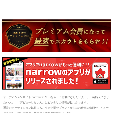
オーディションサイト narrow(ナロー)なら、「有名になりたい人」、「芸能人になり
たい人」、「デビューしたい人」にピッタリの情報が見つかります。
通常のオーディション以外にも、有名企業やブランドからのお仕事の依頼や、イメー