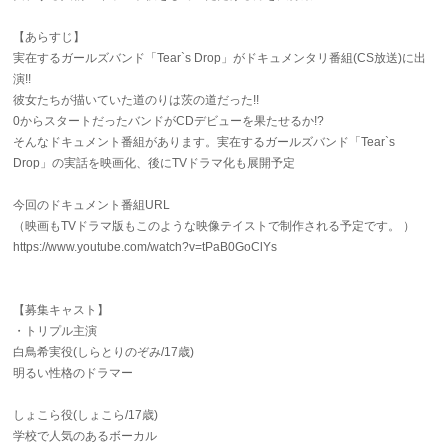
【あらすじ】
実在するガールズバンド「Tear`s Drop」がドキュメンタリ番組(CS放送)に出
演!!
彼女たちが描いていた道のりは茨の道だった!!
0からスタートだったバンドがCDデビューを果たせるか!?
そんなドキュメント番組があります。実在するガールズバンド「Tear`s
Drop」の実話を映画化、後にTVドラマ化も展開予定
今回のドキュメント番組URL
（映画もTVドラマ版もこのような映像テイストで制作される予定です。 ）
https://www.youtube.com/watch?v=tPaB0GoClYs
【募集キャスト】
・トリプル主演
白鳥希実役(しらとりのぞみ/17歳)
明るい性格のドラマー
しょこら役(しょこら/17歳)
学校で人気のあるボーカル