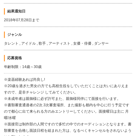
結果通知日
2018年07月28日まで
ジャンル
タレント , アイドル , 歌手 , アーティスト , 女優・俳優 , ダンサー
応募資格
年齢制限：14歳～30歳
※楽器経験あれば尚良し!
※20歳を過ぎた男女の方でも高校生役をしていただくことは大いにありえま
すので、是非チャレンジ してみてください。
※未成年者は親御様に必ず許可また、親御様同伴にて面接を行います。
※書類審査通過者の2次.3次審査場所、また撮影も都内を中心に行う予定です
ので都心に出て来られる方のみエントリーしてください。面接曜日は主に 月
曜/水曜
※面接官は制作部の人間ですので多忙の中でのオーディションとなります。書
類審査を合格し面談日程を組まれた方は、なるべくキャンセルをされないよう