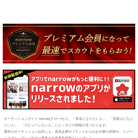
オーディションサイト narrow(ナロー)なら、「有名になりたい人」、「芸能人になり
たい人」、「デビューしたい人」にピッタリの情報が見つかります。
通常のオーディション以外にも、有名企業やブランドからのお仕事の依頼や、イメー