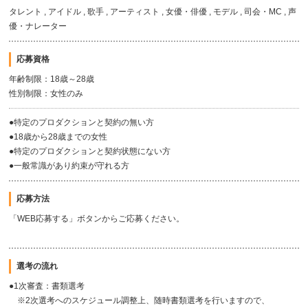
タレント , アイドル , 歌手 , アーティスト , 女優・俳優 , モデル , 司会・MC , 声
優・ナレーター
応募資格
年齢制限：18歳～28歳
性別制限：女性のみ
●特定のプロダクションと契約の無い方
●18歳から28歳までの女性
●特定のプロダクションと契約状態にない方
●一般常識があり約束が守れる方
応募方法
「WEB応募する」ボタンからご応募ください。
選考の流れ
●1次審査：書類選考
※2次選考へのスケジュール調整上、随時書類選考を行いますので、