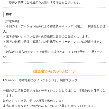
応募〆切前に合格通知をお出しする場合もございます。
備考
【注意事項】
・今回のオーディション応募による審査費用やレッスン費は、一切発生しませ
ん。
・選考会場やレッスン会場への交通費は各自のご負担となります。
・選考の過程で収録・撮影された肖像等を本オーディションに関連するテレ
ビ、
雑誌WEB等各種メディアで使用する場合がありますので予めご了承くださ
い。
担当者からのメッセージ
FM nack5「寺本隆裕のダイレクトラジオ」制作スタッフ
一般の方に情報公開されるオーディションとしてはかなり本格的なお仕事にな
ります。
制作としても本気で新しい原石を求めています。
本当に夢をかなえたい情熱のある方のみの応募をお待ちしております。