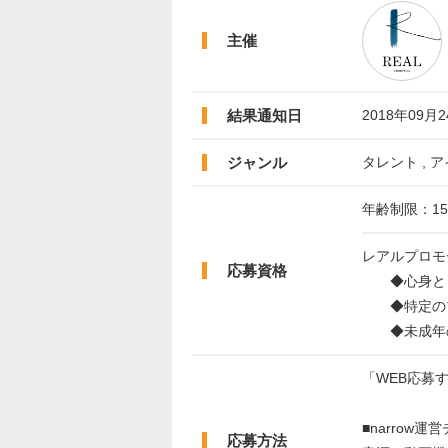
主催
結果通知日
2018年09月
ジャンル
タレント , ア
年齢制限：15
レアルプロモ
応募資格
◆心身とも
◆特定のプ
◆未成年の
「WEB応募
■narrow
応募方法