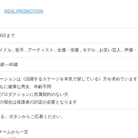
REAL PROMOTION
24日まで
イドル , 歌手 , アーティスト , 女優・俳優 , モデル , お笑い芸人 , 声
歳～40歳
ーションは《活躍するステージを本気で探している》方を求めています
に健康な男女、年齢不問
ロダクションに所属契約のない方
場合は保護者の許諾が必要となります
する」ボタンからご応募ください。
運営チームから一言