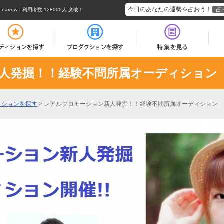
今日のあなたの運勢を占おう！
占
rrow
：利用者数 128000人 突破！
人発掘！！経験不問所属オーディション
ィションを探す
>
レアルプロモーション新人発掘！！経験不問所属オーディション