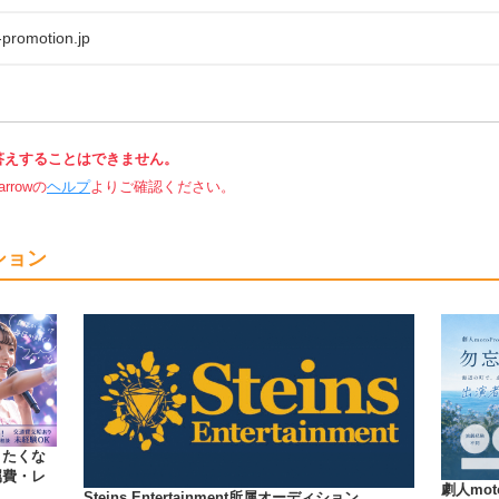
-promotion.jp
答えすることはできません。
rowの
ヘルプ
よりご確認ください。
ション
りたくな
属費・レ
劇人mo
Steins Entertainment所属オーディション