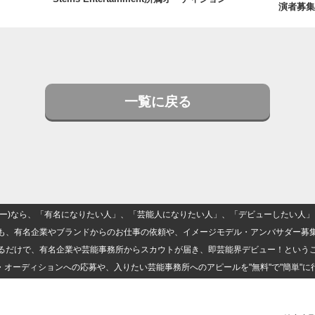
演者募集
一覧に戻る
(ナロー)なら、「有名になりたい人」、「芸能人になりたい人」、「デビューしたい
も、有名企業やブランドからのお仕事の依頼や、イメージモデル・アンバサダー募
るだけで、有名企業や芸能事務所からスカウトが届き、即芸能界デビュー！という
・オーディションへの応募や、入りたい芸能事務所へのアピールを"無料"で"簡単"に