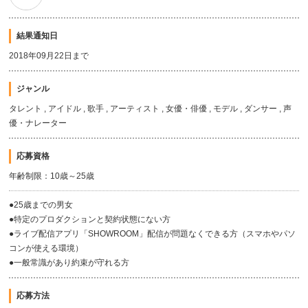
結果通知日
2018年09月22日まで
ジャンル
タレント , アイドル , 歌手 , アーティスト , 女優・俳優 , モデル , ダンサー , 声
優・ナレーター
応募資格
年齢制限：10歳～25歳
●25歳までの男女
●特定のプロダクションと契約状態にない方
●ライブ配信アプリ「SHOWROOM」配信が問題なくできる方（スマホやパソ
コンが使える環境）
●一般常識があり約束が守れる方
応募方法