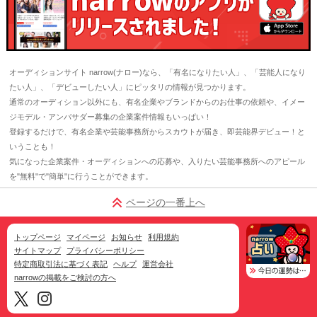
オーディションサイト narrow(ナロー)なら、「有名になりたい人」、「芸能人になり
たい人」、「デビューしたい人」にピッタリの情報が見つかります。
通常のオーディション以外にも、有名企業やブランドからのお仕事の依頼や、イメー
ジモデル・アンバサダー募集の企業案件情報もいっぱい！
登録するだけで、有名企業や芸能事務所からスカウトが届き、即芸能界デビュー！と
いうことも！
気になった企業案件・オーディションへの応募や、入りたい芸能事務所へのアピール
を"無料"で"簡単"に行うことができます。
ページの一番上へ
トップページ
マイページ
お知らせ
利用規約
サイトマップ
プライバシーポリシー
特定商取引法に基づく表記
ヘルプ
運営会社
narrowの掲載をご検討の方へ