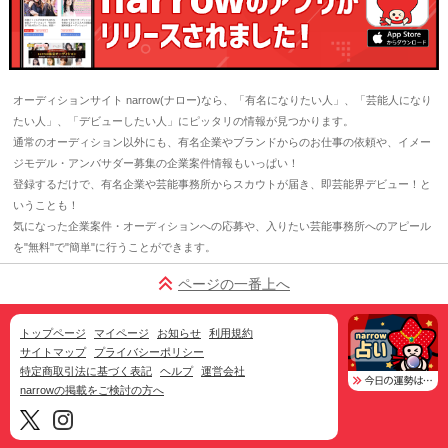
オーディションサイト narrow(ナロー)なら、「有名になりたい人」、「芸能人になり
たい人」、「デビューしたい人」にピッタリの情報が見つかります。
通常のオーディション以外にも、有名企業やブランドからのお仕事の依頼や、イメー
ジモデル・アンバサダー募集の企業案件情報もいっぱい！
登録するだけで、有名企業や芸能事務所からスカウトが届き、即芸能界デビュー！と
いうことも！
気になった企業案件・オーディションへの応募や、入りたい芸能事務所へのアピール
を"無料"で"簡単"に行うことができます。
ページの一番上へ
トップページ
マイページ
お知らせ
利用規約
サイトマップ
プライバシーポリシー
特定商取引法に基づく表記
ヘルプ
運営会社
narrowの掲載をご検討の方へ