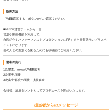
応募方法
「WEB応募する」ボタンからご応募ください。
■narrow運営チームから一言
音源や動画機能を利用して、
自己紹介やパフォーマンスをプロダクションにPRすると書類選考のプラスポ
イントになります。
他の人との差別化を図るためにも積極的にご利用ください。
選考の流れ
1次審査:narrowのWEB選考
2次審査:面接
3次審査:再度の面接・演技審査
合格後、所属タレントとしてプロデュースを開始いたします。
担当者からのメッセージ