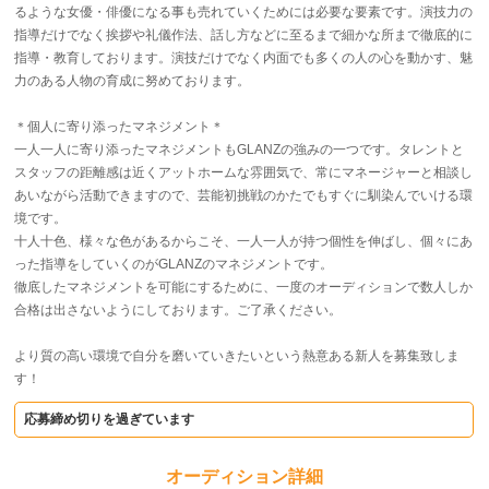
るような女優・俳優になる事も売れていくためには必要な要素です。演技力の
指導だけでなく挨拶や礼儀作法、話し方などに至るまで細かな所まで徹底的に
指導・教育しております。演技だけでなく内面でも多くの人の心を動かす、魅
力のある人物の育成に努めております。
＊個人に寄り添ったマネジメント＊
一人一人に寄り添ったマネジメントもGLANZの強みの一つです。タレントと
スタッフの距離感は近くアットホームな雰囲気で、常にマネージャーと相談し
あいながら活動できますので、芸能初挑戦のかたでもすぐに馴染んでいける環
境です。
十人十色、様々な色があるからこそ、一人一人が持つ個性を伸ばし、個々にあ
った指導をしていくのがGLANZのマネジメントです。
徹底したマネジメントを可能にするために、一度のオーディションで数人しか
合格は出さないようにしております。ご了承ください。
より質の高い環境で自分を磨いていきたいという熱意ある新人を募集致しま
す！
応募締め切りを過ぎています
オーディション詳細