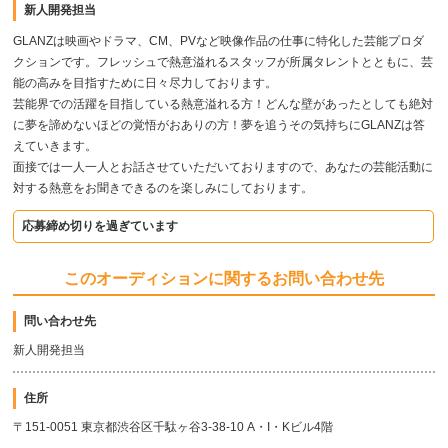
新人開発担当
GLANZは映画やドラマ、CM、PVなど映像作品の仕事に特化した芸能プロダ
クションです。フレッシュで熱意溢れるスタッフが所属タレントとともに、芸
能の高みを目指すために日々尽力しております。
芸能界での活躍を目指している熱意溢れる方！どんな壁があったとしても絶対
に夢を諦めないほどの覚悟がおありの方！夢を追うその気持ちにGLANZは答
えていきます。
面接では一人一人とお話させていただいておりますので、あなたの芸能活動に
対する熱意をお聞きできるのを楽しみにしております。
応募締め切りを過ぎています
このオーディションに関するお問い合わせ先
問い合わせ先
新人開発担当
住所
〒151-0051 東京都渋谷区千駄ヶ谷3-38-10 A・I・Kビル4階