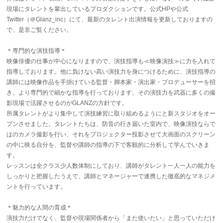
現場にタレントを輩出しているプロダクションです。公式HPや公式
Twitter（＠Glanz_inc）にて、最新のタレント出演情報を更新しておりますの
で、是非ご覧ください。
＊専門的な演技指導＊
映像俳優の仕事が中心になりますので、演技指導も≪映像演技≫に力を入れて
指導しております。他に負けない高い演技力を身につけるために、演技指導の
講師には映像作品を手掛けている監督・脚本家・演出家・プロデューサーを招
き、より専門的で細かな指導を行っております。その演技力を武器に多くの撮
影現場で活躍させるのがGLANZの方針です。
所属タレントがより集中して演技練習に取り組めるようにと新スタジオをオー
プンさせました。タレントたちは、防音の行き届いた室内で、映像演技ならで
はのカメラ撮影を行い、それをプロジェクター投影させて大画面のスクリーン
の中に映る自分を、監督や講師の指導の下で客観的に分析して学んでいきま
す。
レッスンは全クラス少人数体制にしており、講師がタレント一人一人の能力を
しっかりと把握したうえで、講師とマネージャーで連携した徹底的なマネジメ
ントを行っています。
＊魅力的な人間の育成＊
演技力だけでなく、監督や現場関係者から「また使いたい」と思っていただけ