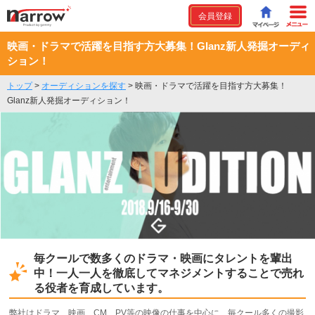
会員登録
映画・ドラマで活躍を目指す方大募集！Glanz新人発掘オーディ
ション！
トップ
>
オーディションを探す
>
映画・ドラマで活躍を目指す方大募集！
Glanz新人発掘オーディション！
毎クールで数多くのドラマ・映画にタレントを輩出
中！一人一人を徹底してマネジメントすることで売れ
る役者を育成しています。
弊社はドラマ、映画、CM、PV等の映像の仕事を中心に、毎クール多くの撮影