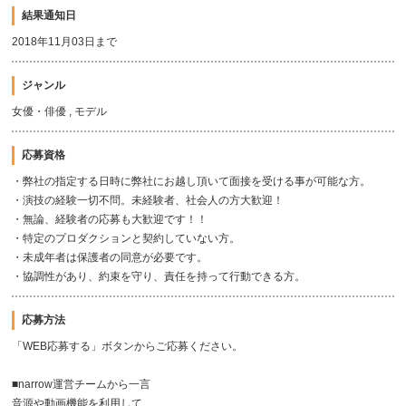
結果通知日
2018年11月03日まで
ジャンル
女優・俳優 , モデル
応募資格
・弊社の指定する日時に弊社にお越し頂いて面接を受ける事が可能な方。
・演技の経験一切不問。未経験者、社会人の方大歓迎！
・無論、経験者の応募も大歓迎です！！
・特定のプロダクションと契約していない方。
・未成年者は保護者の同意が必要です。
・協調性があり、約束を守り、責任を持って行動できる方。
応募方法
「WEB応募する」ボタンからご応募ください。
■narrow運営チームから一言
音源や動画機能を利用して、