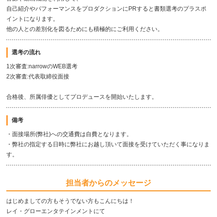
自己紹介やパフォーマンスをプロダクションにPRすると書類選考のプラスポ
イントになります。
他の人との差別化を図るためにも積極的にご利用ください。
選考の流れ
1次審査:narrowのWEB選考
2次審査:代表取締役面接
合格後、所属俳優としてプロデュースを開始いたします。
備考
・面接場所(弊社)への交通費は自費となります。
・弊社の指定する日時に弊社にお越し頂いて面接を受けていただく事になりま
す。
担当者からのメッセージ
はじめましての方もそうでない方もこんにちは！
レイ・グローエンタテインメントにて