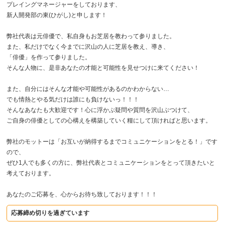
プレイングマネージャーをしております、
新人開発部の東(ひがし)と申します！
弊社代表は元俳優で、私自身もお芝居を教わって参りました。
また、私だけでなく今までに沢山の人に芝居を教え、導き、
「俳優」を作って参りました。
そんな人物に、是非あなたの才能と可能性を見せつけに来てください！
また、自分にはそんな才能や可能性があるのかわからない…
でも情熱とやる気だけは誰にも負けないっ！！！
そんなあなたも大歓迎です！心に浮かぶ疑問や質問を沢山ぶつけて、
ご自身の俳優としての心構えを構築していく糧にして頂ければと思います。
弊社のモットーは「お互いが納得するまでコミュニケーションをとる！」です
ので、
ぜひ1人でも多くの方に、弊社代表とコミュニケーションをとって頂きたいと
考えております。
あなたのご応募を、心からお待ち致しております！！！
応募締め切りを過ぎています