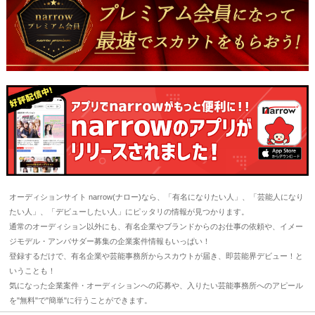
オーディションサイト narrow(ナロー)なら、「有名になりたい人」、「芸能人になり
たい人」、「デビューしたい人」にピッタリの情報が見つかります。
通常のオーディション以外にも、有名企業やブランドからのお仕事の依頼や、イメー
ジモデル・アンバサダー募集の企業案件情報もいっぱい！
登録するだけで、有名企業や芸能事務所からスカウトが届き、即芸能界デビュー！と
いうことも！
気になった企業案件・オーディションへの応募や、入りたい芸能事務所へのアピール
を"無料"で"簡単"に行うことができます。