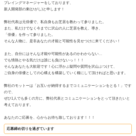
プレイングマネージャーをしております、
新人開発部の東(ひがし)と申します！
弊社代表は元俳優で、私自身もお芝居を教わって参りました。
また、私だけでなく今までに沢山の人に芝居を教え、導き、
「俳優」を作って参りました。
そんな人物に、是非あなたの才能と可能性を見せつけに来てください！
また、自分にはそんな才能や可能性があるのかわからない…
でも情熱とやる気だけは誰にも負けないっ！！！
そんなあなたも大歓迎です！心に浮かぶ疑問や質問を沢山ぶつけて、
ご自身の俳優としての心構えを構築していく糧にして頂ければと思います。
弊社のモットーは「お互いが納得するまでコミュニケーションをとる！」です
ので、
ぜひ1人でも多くの方に、弊社代表とコミュニケーションをとって頂きたいと
考えております。
あなたのご応募を、心からお待ち致しております！！！
応募締め切りを過ぎています