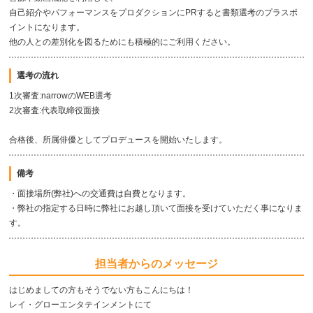
自己紹介やパフォーマンスをプロダクションにPRすると書類選考のプラスポ
イントになります。
他の人との差別化を図るためにも積極的にご利用ください。
選考の流れ
1次審査:narrowのWEB選考
2次審査:代表取締役面接
合格後、所属俳優としてプロデュースを開始いたします。
備考
・面接場所(弊社)への交通費は自費となります。
・弊社の指定する日時に弊社にお越し頂いて面接を受けていただく事になりま
す。
担当者からのメッセージ
はじめましての方もそうでない方もこんにちは！
レイ・グローエンタテインメントにて