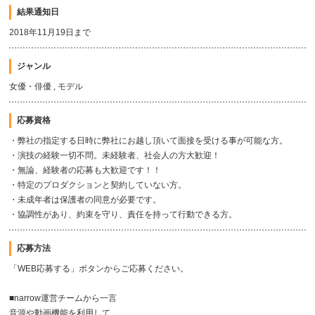
結果通知日
2018年11月19日まで
ジャンル
女優・俳優 , モデル
応募資格
・弊社の指定する日時に弊社にお越し頂いて面接を受ける事が可能な方。
・演技の経験一切不問。未経験者、社会人の方大歓迎！
・無論、経験者の応募も大歓迎です！！
・特定のプロダクションと契約していない方。
・未成年者は保護者の同意が必要です。
・協調性があり、約束を守り、責任を持って行動できる方。
応募方法
「WEB応募する」ボタンからご応募ください。
■narrow運営チームから一言
音源や動画機能を利用して、