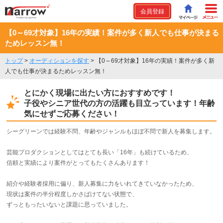
会員登録
【0～69才対象】16年の実績！案件が多く新人でも仕事が決まる
ためレッスン無！
トップ
>
オーディションを探す
>
【0～69才対象】16年の実績！案件が多く新
人でも仕事が決まるためレッスン無！
とにかく現場に出たい方におすすめです！
子役やシニア世代の方の活躍も目立っています！年齢
気にせずご応募ください！
シーグリーンでは経験不問、年齢やジャンルもほぼ不問で新人を募集します。
芸能プロダクションとしてはとても長い「16年」も続けているため、
信頼と実績により案件がとってもたくさんあります！
紹介や経験者採用に偏り、新人募集に力をいれてきていなかったため、
現状は案件の半分程度しかさばけてない状態で、
ずっともったいないと課題に思っていました。