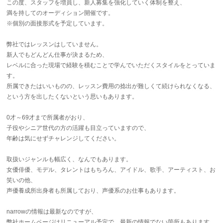
この度、スタッフを増員し、新人募集を強化していく体制を整え、
満を持してのオーディション開催です。
※個別の面接形式を予定しています。
弊社ではレッスンはしていません。
新人でもどんどん仕事が決まるため、
レベルに合った現場で経験を積むことで学んでいただくスタイルをとっていま
す。
所属できたはいいものの、レッスン費用の捻出が難しくて続けられなくなる、
という方を出したくないという思いもあります。
0才～69才まで所属者がおり、
子役やシニア世代の方の活躍も目立っていますので、
年齢は気にせずチャレンジしてください。
取扱いジャンルも幅広く、なんでもあります。
女優俳優、モデル、タレントはもちろん、アイドル、歌手、アーティスト、お
笑いの他、
声優養成所出身者も所属しており、声優系のお仕事もあります。
narrowの情報は最新なのですが、
弊社ホームページはリニューアル予定で、最新の情報でない箇所もあります。