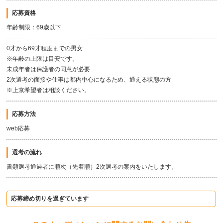
応募資格
年齢制限：69歳以下
0才から69才程度までの男女
※年齢の上限は目安です。
未成年者は保護者の同意が必要
2次選考の面接や仕事は都内中心になるため、通える状態の方
※上京希望者は相談ください。
応募方法
web応募
選考の流れ
書類選考通過者に順次（先着順）2次選考の案内をいたします。
応募締め切りを過ぎています