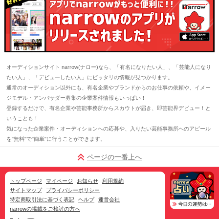
オーディションサイト narrow(ナロー)なら、「有名になりたい人」、「芸能人になり
たい人」、「デビューしたい人」にピッタリの情報が見つかります。
通常のオーディション以外にも、有名企業やブランドからのお仕事の依頼や、イメー
ジモデル・アンバサダー募集の企業案件情報もいっぱい！
登録するだけで、有名企業や芸能事務所からスカウトが届き、即芸能界デビュー！と
いうことも！
気になった企業案件・オーディションへの応募や、入りたい芸能事務所へのアピール
を"無料"で"簡単"に行うことができます。
ページの一番上へ
トップページ
マイページ
お知らせ
利用規約
サイトマップ
プライバシーポリシー
特定商取引法に基づく表記
ヘルプ
運営会社
narrowの掲載をご検討の方へ