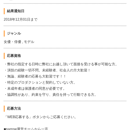
結果通知日
2018年12月01日まで
ジャンル
女優・俳優 , モデル
応募資格
・弊社の指定する日時に弊社にお越し頂いて面接を受ける事が可能な方。
・演技の経験一切不問。未経験者、社会人の方大歓迎！
・無論、経験者の応募も大歓迎です！！
・特定のプロダクションと契約していない方。
・未成年者は保護者の同意が必要です。
・協調性があり、約束を守り、責任を持って行動できる方。
応募方法
「WEB応募する」ボタンからご応募ください。
■narrow運営チームから一言