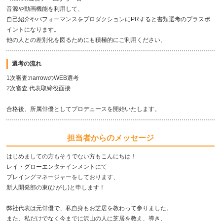
音源や動画機能を利用して、
自己紹介やパフォーマンスをプロダクションにPRすると書類選考のプラスポ
イントになります。
他の人との差別化を図るためにも積極的にご利用ください。
選考の流れ
1次審査:narrowのWEB選考
2次審査:代表取締役面接
合格後、所属俳優としてプロデュースを開始いたします。
担当者からのメッセージ
はじめましての方もそうでない方もこんにちは！
レイ・グローエンタテインメントにて
プレイングマネージャーをしております、
新人開発部の東(ひがし)と申します！
弊社代表は元俳優で、私自身もお芝居を教わって参りました。
また、私だけでなく今までに沢山の人に芝居を教え、導き、