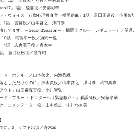
記」1話 岩崎みどり役／中村真知子
ason17」1話 秘書役／安藤彩華
ト・ヴォイス 行動心理捜査官・楯岡絵麻」1話 富田正道役／小川智
」1話 警官役／山本啓之、澤口渉
海してます。～SecondSeason～」機関士クルー（レギュラー）／望
」10話 馬宮幸一役／須間一也
」4話 志倉寛子役／舟木幸
9話 藤井正巳役／窪寺昭
ード・ホテル」／山本啓之、内海香織
落としただけなのに」捜査員役／山本啓之、澤口渉、武市真嘉
アウト」出国審査官役／小川智弘
ード・ブルー ～ドクターヘリ緊急救命～」看護師役／安藤彩華
き」コメンテーター役／山本啓之、中川わさ美
】
でに。3」ゲスト出演／舟木幸