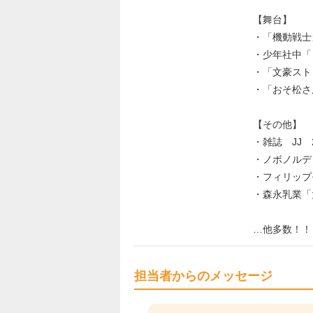
【舞台】
・「機動戦士
・少年社中「
・「文豪スト
・「おそ松さん 
【その他】
・雑誌 JJ
・ノボノルデ
・フィリップ
・森永乳業「
…他多数！！
担当者からのメッセージ