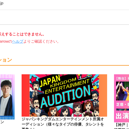
jp
答えすることはできません。
rowの
ヘルプ
よりご確認ください。
ション
ジャパンキングダムエンターテインメント所属オ
ョン
ーディション（様々なタイプの俳優、タレントを
【神戸｜