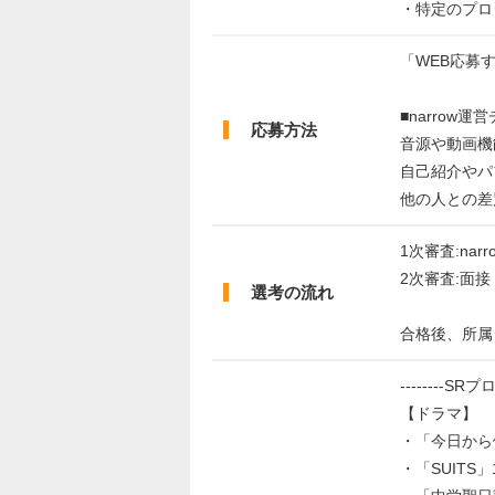
・特定のプロ
「WEB応募
■narrow
応募方法
音源や動画機
自己紹介やパ
他の人との差
1次審査:nar
2次審査:面接
選考の流れ
合格後、所属
--------S
【ドラマ】
・「今日から
・「SUIT