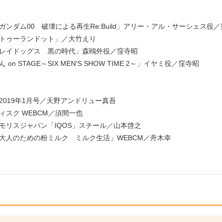
ガンダム00 破壊による再生Re:Build」アリー・アル・サーシェス役
トゥーランドット」／大竹えり
レイドッグス 黒の時代」森鴎外役／窪寺昭
on STAGE～SIX MEN'S SHOW TIME 2～」イヤミ役／窪寺昭
 2019年1月号／天野アンドリュー真吾
ィスク WEBCM／須間一也
モリスジャパン「IQOS」スチール／山本啓之
大人のための粉ミルク ミルク生活」WEBCM／舟木幸