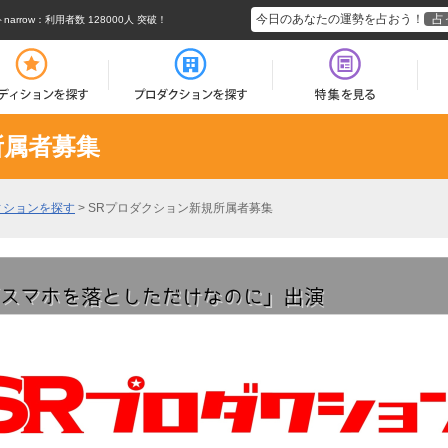
今日のあなたの運勢を占おう！
占
rrow
：利用者数 128000人 突破！
所属者募集
ィションを探す
>
SRプロダクション新規所属者募集