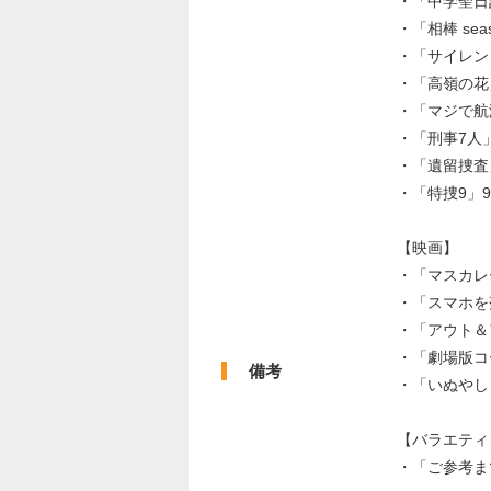
・「中学聖日
・「相棒 se
・「サイレン
・「高嶺の花
・「マジで航
・「刑事7人
・「遺留捜査
・「特捜9」
【映画】
・「マスカレ
・「スマホを
・「アウト＆
・「劇場版コ
備考
・「いぬやし
【バラエティ
・「ご参考ま