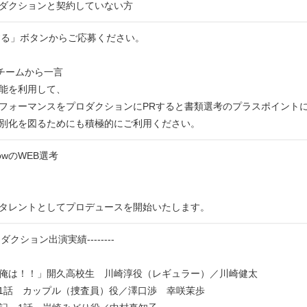
ダクションと契約していない方
する」ボタンからご応募ください。
運営チームから一言
能を利用して、
フォーマンスをプロダクションにPRすると書類選考のプラスポイント
別化を図るためにも積極的にご利用ください。
rowのWEB選考
タレントとしてプロデュースを開始いたします。
Rプロダクション出演実績--------
俺は！！」開久高校生 川崎淳役（レギュラー）／川崎健太
S」1話 カップル（捜査員）役／澤口渉 幸咲茉歩