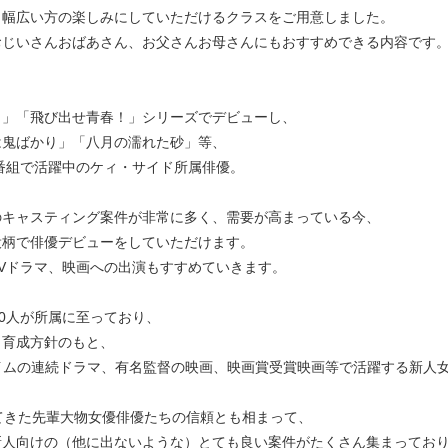
も幅広い方の楽しみにしていただけるクラスをご用意しました。
おじいさんおばあさん、お父さんお母さんにもおすすめできる内容です
！」「飛び出せ青春！」シリーズでデビューし、
は鬼ばかり」「八月の濡れた砂」等、
番組で活躍中のケィ・サイド所属俳優。
のキャスティング案件が非常に多く、需要が高まっている今、
役柄で俳優デビューをしていただけます。
Vドラマ、映画への出演もすすめていきます。
50人が所属に至っており、
く育成方針のもと、
イムの連続ドラマ、有名監督の映画、映画賞受賞映画等で活躍する新人
てきた先輩大物女優俳優たちの信頼とも相まって、
新人向けの（他に出ないような）とても良い案件がたくさん集まってお