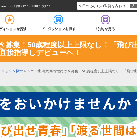
今日のあなたの運勢を占おう！
占
rrow
：利用者数 128000人 突破！
き募集！50歳程度以上上限なし！「飛び
直接指導しデビューへ！
ィションを探す
>
シニア出演案件急増につき募集！50歳程度以上上限なし！「飛び