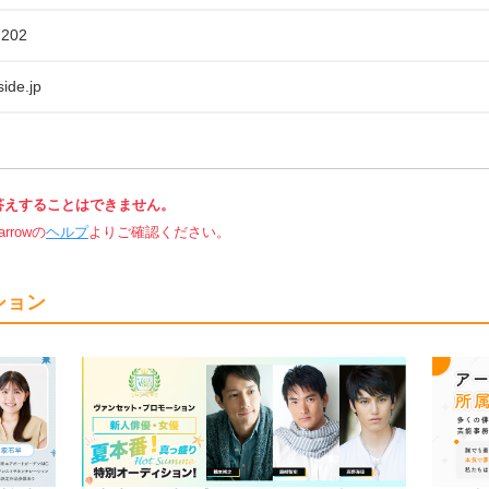
7202
ide.jp
答えすることはできません。
rowの
ヘルプ
よりご確認ください。
ション