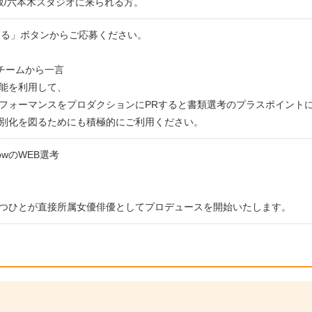
坂/六本木スタジオに来られる方。
する」ボタンからご応募ください。
運営チームから一言
能を利用して、
フォーマンスをプロダクションにPRすると書類選考のプラスポイント
別化を図るためにも積極的にご利用ください。
rowのWEB選考
つひとが直接所属女優俳優としてプロデュースを開始いたします。