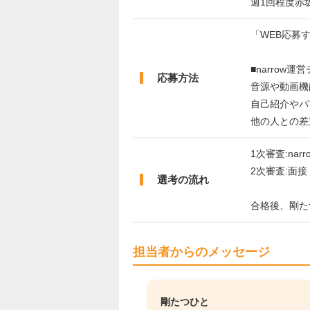
週1回程度赤
「WEB応募
■narrow
応募方法
音源や動画機
自己紹介やパ
他の人との差
1次審査:nar
2次審査:面接
選考の流れ
合格後、剛た
担当者からのメッセージ
剛たつひと