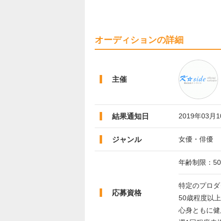
オーディションの詳細
主催
結果通知日
2019年03月
ジャンル
女優・俳優
年齢制限：5
特定のプロダ
応募資格
50歳程度以
心身ともに健