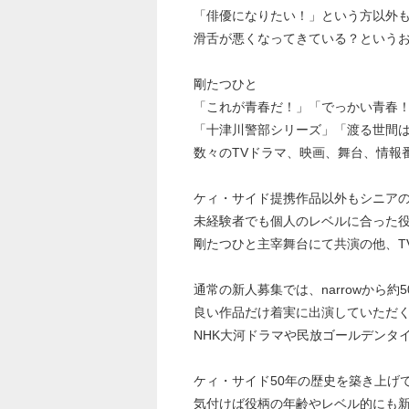
「俳優になりたい！」という方以外
滑舌が悪くなってきている？という
剛たつひと
「これが青春だ！」「でっかい青春
「十津川警部シリーズ」「渡る世間
数々のTVドラマ、映画、舞台、情報
ケィ・サイド提携作品以外もシニア
未経験者でも個人のレベルに合った
剛たつひと主宰舞台にて共演の他、T
通常の新人募集では、narrowから約
良い作品だけ着実に出演していただ
NHK大河ドラマや民放ゴールデンタ
ケィ・サイド50年の歴史を築き上げ
気付けば役柄の年齢やレベル的にも