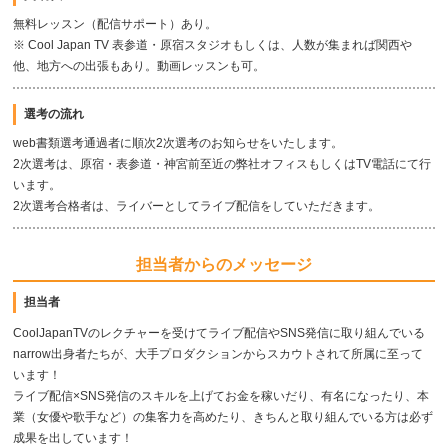
無料レッスン（配信サポート）あり。
※ Cool Japan TV 表参道・原宿スタジオもしくは、人数が集まれば関西や
他、地方への出張もあり。動画レッスンも可。
選考の流れ
web書類選考通過者に順次2次選考のお知らせをいたします。
2次選考は、原宿・表参道・神宮前至近の弊社オフィスもしくはTV電話にて行
います。
2次選考合格者は、ライバーとしてライブ配信をしていただきます。
担当者からのメッセージ
担当者
CoolJapanTVのレクチャーを受けてライブ配信やSNS発信に取り組んでいる
narrow出身者たちが、大手プロダクションからスカウトされて所属に至って
います！
ライブ配信×SNS発信のスキルを上げてお金を稼いだり、有名になったり、本
業（女優や歌手など）の集客力を高めたり、きちんと取り組んでいる方は必ず
成果を出しています！