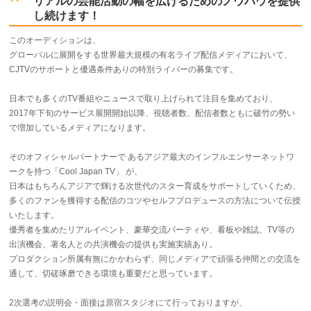
リアルの芸能活動の幅を広げるためのノウハウを提供
し続けます！
このオーディションは、
グローバルに展開をする世界最大規模の有名ライブ配信メディアにおいて、
CJTVのサポートと優遇条件ありの特別ライバーの募集です。
日本でも多くのTV番組やニュースで取り上げられて注目を集めており、
2017年下旬のサービス展開開始以降、視聴者数、配信者数ともに破竹の勢い
で増加しているメディアになります。
そのオフィシャルパートナーで あるアジア最大のインフルエンサーネットワ
ークを持つ「Cool Japan TV」 が、
日本はもちろんアジアで輝ける次世代のスター育成をサポートしていくため、
多くのファンを獲得する配信のコツやセルフプロデュースの方法について伝授
いたします。
優秀者を集めたリアルイベント、豪華交流パーティや、看板や雑誌、TV等の
出演機会、著名人との共演機会の提供も実施実績あり。
プロダクション所属有無にかかわらず、同じメディアで頑張る仲間との交流を
通して、切磋琢磨できる環境も重要だと思っています。
2次選考の説明会・面接は原宿スタジオにて行っておりますが、