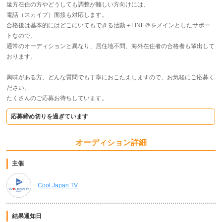
遠方在住の方やどうしても調整が難しい方向けには、
電話（スカイプ）面接も対応します。
合格後は基本的にはどこにいてもできる活動＋LINE＠をメインとしたサポー
トなので、
通常のオーディションと異なり、居住地不問、海外在住者の合格者も輩出して
おります。
興味がある方、どんな質問でも丁寧におこたえしますので、お気軽にご応募く
ださい。
たくさんのご応募お待ちしています。
応募締め切りを過ぎています
オーディション詳細
主催
Cool Japan TV
結果通知日