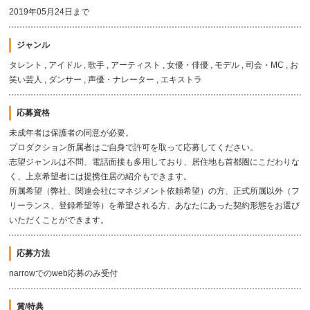
2019年05月24日まで
ジャンル
タレント , アイドル , 歌手 , アーティスト , 女優・俳優 , モデル , 司会・MC , お
笑い芸人 , ダンサー , 声優・ナレーター , エキストラ
応募資格
未成年者は保護者の同意が必要。
プロダクション所属者はご自身で許可を取って応募してください。
志望ジャンルは不問、電話面接も多用しており、居住地も首都圏にこだわりな
く、上京希望者には提携住居の紹介もできます。
所属希望（弊社、関連会社にマネジメント依頼希望）の方、正式所属以外（フ
リーランス、登録希望等）を希望される方、あなたにあった契約形態をお選び
いただくことができます。
応募方法
narrowでのweb応募のみ受付
賞/特典