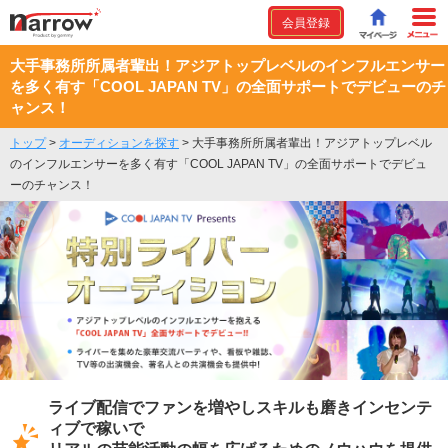
会員登録
大手事務所所属者輩出！アジアトップレベルのインフルエンサー
を多く有す「COOL JAPAN TV」の全面サポートでデビューのチ
ャンス！
トップ
>
オーディションを探す
>
大手事務所所属者輩出！アジアトップレベル
のインフルエンサーを多く有す「COOL JAPAN TV」の全面サポートでデビュ
ーのチャンス！
ライブ配信でファンを増やしスキルも磨きインセンテ
ィブで稼いで