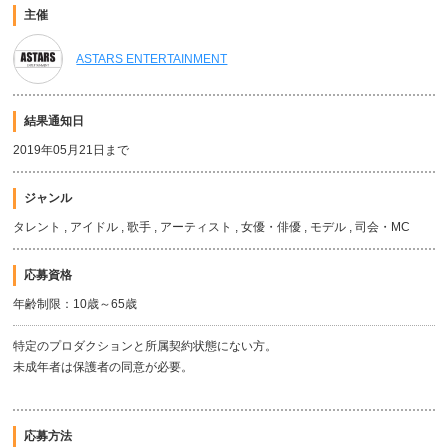
主催
ASTARS ENTERTAINMENT
結果通知日
2019年05月21日まで
ジャンル
タレント , アイドル , 歌手 , アーティスト , 女優・俳優 , モデル , 司会・MC
応募資格
年齢制限：10歳～65歳
特定のプロダクションと所属契約状態にない方。
未成年者は保護者の同意が必要。
応募方法