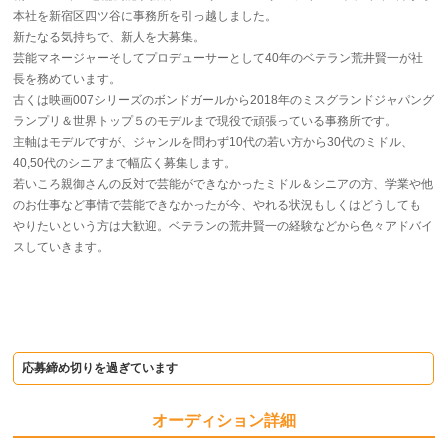
本社を新宿区四ツ谷に事務所を引っ越しました。
新たなる気持ちで、新人を大募集。
芸能マネージャーそしてプロデューサーとして40年のベテラン荒井賢一が社
長を務めています。
古くは映画007シリーズのボンドガールから2018年のミスグランドジャパング
ランプリ＆世界トップ５のモデルまで現役で頑張っている事務所です。
主軸はモデルですが、ジャンルを問わず10代の若い方から30代のミドル、
40,50代のシニアまで幅広く募集します。
若いころ親御さんの反対で芸能ができなかったミドル＆シニアの方、学業や他
のお仕事など事情で芸能できなかったが今、やれる状況もしくはどうしても
やりたいという方は大歓迎。ベテランの荒井賢一の経験などから色々アドバイ
スしていきます。
応募締め切りを過ぎています
オーディション詳細