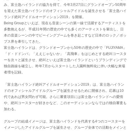
み、富士急ハイランドの協力を得て、今年3月27日にグランドオープン50周年
を迎えた富士急ハイランドのオフィシャルアイドルを誕生させる「富士急ハイ
ランド絶叫アイドルオーディション2019」を開催。
Being Groupといえば、現在も音楽シーンの第一線で活躍するアーティストを
多数抱えるが、平成31年間の歴史の中でも多くのアーティストを輩出し、日
本の音楽シーンの中でビーイングブームを巻き起こすなど日本のロック／ポッ
プス界を牽引してきた。
富士急ハイランドは、グランドオープンから50年の歴史の中で「FUJIYAMA」
「ド・ドドンパ」「ええじゃないか」「高飛車」をはじめとする絶叫コースタ
ーを次々と誕生させ、絶叫といえば富士急ハイランドというブランディングで
独自路線を確立し、昨年7月からスタートした入園料無料化に伴い大幅な来場
者増を記録。
「富士急ハイランド絶叫アイドルオーディション2019」は、富士急ハイラン
ドのオフィシャルアイドルグループを誕生させるために開催され、応募は10
代であれば男女問わず可能。さらに審査項目には富士急ハイランドへの愛情
や、絶叫コースターが好きかなど、このオーディションならではの独自審査も
加わる。
グループの結成イメージは、富士急ハイランドを代表する4つのコースターを
イメージしたアイドルグループを誕生させ、グループ全体での活動をメインと