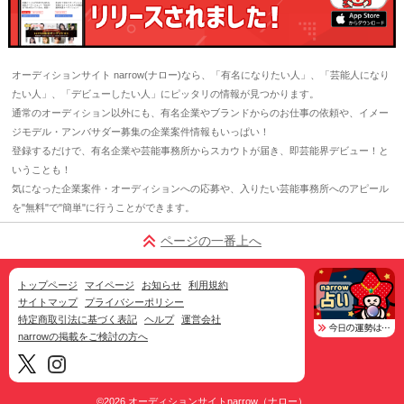
オーディションサイト narrow(ナロー)なら、「有名になりたい人」、「芸能人になり
たい人」、「デビューしたい人」にピッタリの情報が見つかります。
通常のオーディション以外にも、有名企業やブランドからのお仕事の依頼や、イメー
ジモデル・アンバサダー募集の企業案件情報もいっぱい！
登録するだけで、有名企業や芸能事務所からスカウトが届き、即芸能界デビュー！と
いうことも！
気になった企業案件・オーディションへの応募や、入りたい芸能事務所へのアピール
を"無料"で"簡単"に行うことができます。
ページの一番上へ
トップページ
マイページ
お知らせ
利用規約
サイトマップ
プライバシーポリシー
特定商取引法に基づく表記
ヘルプ
運営会社
narrowの掲載をご検討の方へ
©2026
オーディションサイトnarrow（ナロー）