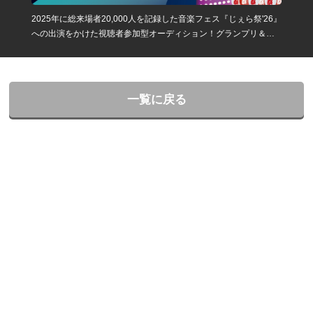
2025年に総来場者20,000人を記録した音楽フェス『じぇら祭'26』
への出演をかけた視聴者参加型オーディション！グランプリ＆準
グランプリはフェス出演、審査員賞はMV制作権を進呈！
一覧に戻る