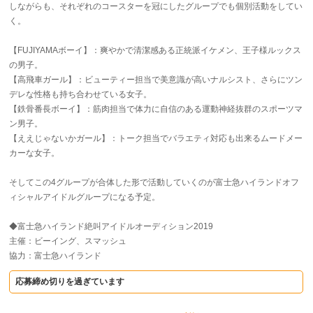
しながらも、それぞれのコースターを冠にしたグループでも個別活動をしてい
く。
【FUJIYAMAボーイ】：爽やかで清潔感ある正統派イケメン、王子様ルックス
の男子。
【高飛車ガール】：ビューティー担当で美意識が高いナルシスト、さらにツン
デレな性格も持ち合わせている女子。
【鉄骨番長ボーイ】：筋肉担当で体力に自信のある運動神経抜群のスポーツマ
ン男子。
【ええじゃないかガール】：トーク担当でバラエティ対応も出来るムードメー
カーな女子。
そしてこの4グループが合体した形で活動していくのが富士急ハイランドオフ
ィシャルアイドルグループになる予定。
◆富士急ハイランド絶叫アイドルオーディション2019
主催：ビーイング、スマッシュ
協力：富士急ハイランド
応募締め切りを過ぎています