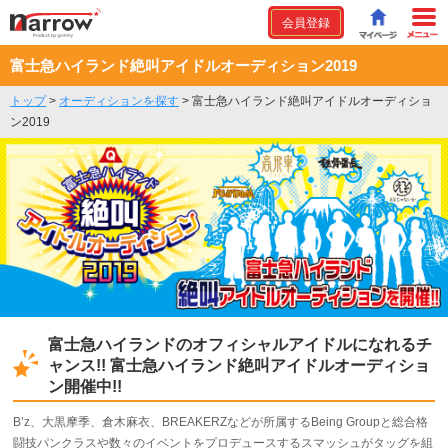
会員登録
富士急ハイランド絶叫アイドルオーディション2019
トップ
>
オーディションを探す
>
富士急ハイランド絶叫アイドルオーディショ
ン2019
富士急ハイランドのオフィシャルアイドルになれるチ
ャンス!! 富士急ハイランド絶叫アイドルオーディショ
ン開催中!!
B’z、大黒摩季、倉木麻衣、BREAKERZなどが所属するBeing Groupと総合格
闘技パンクラスや数々のイベントをプロデュースするスマッシュがタッグを組