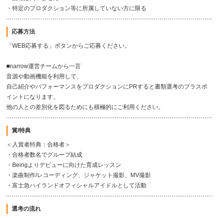
・特定のプロダクション等に所属していない方に限る
応募方法
「WEB応募する」ボタンからご応募ください。
■narrow運営チームから一言
音源や動画機能を利用して、
自己紹介やパフォーマンスをプロダクションにPRすると書類選考のプラスポ
イントになります。
他の人との差別化を図るためにも積極的にご利用ください。
賞/特典
＜入賞者特典：合格者＞
・合格者数名でグループ結成
・Beingよりデビューに向けた育成レッスン
・楽曲制作/レコーディング、ジャケット撮影、MV撮影
・富士急ハイランドオフィシャルアイドルとして活動
選考の流れ