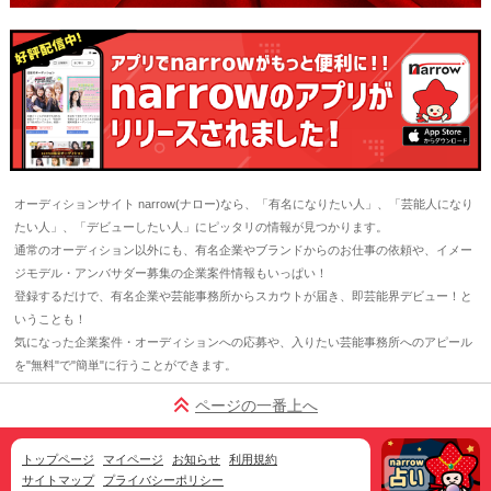
オーディションサイト narrow(ナロー)なら、「有名になりたい人」、「芸能人になり
たい人」、「デビューしたい人」にピッタリの情報が見つかります。
通常のオーディション以外にも、有名企業やブランドからのお仕事の依頼や、イメー
ジモデル・アンバサダー募集の企業案件情報もいっぱい！
登録するだけで、有名企業や芸能事務所からスカウトが届き、即芸能界デビュー！と
いうことも！
気になった企業案件・オーディションへの応募や、入りたい芸能事務所へのアピール
を"無料"で"簡単"に行うことができます。
ページの一番上へ
トップページ
マイページ
お知らせ
利用規約
サイトマップ
プライバシーポリシー