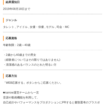
結果通知日
2019年08月18日まで
ジャンル
タレント , アイドル , 女優・俳優 , モデル , 司会・MC
応募資格
年齢制限：2歳～40歳
・2歳から40歳までの男女
（経験者についてはその限りではありません)
・清潔感のあるバランスのとれた明るい方
応募方法
「WEB応募する」ボタンからご応募ください。
■narrow運営チームから一言
音源や動画機能を利用して、
自己紹介やパフォーマンスをプロダクションにPRすると書類選考のプラスポ