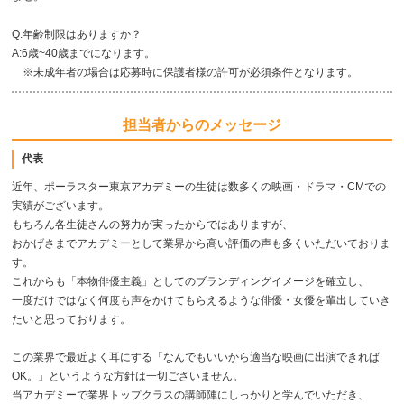
Q:年齢制限はありますか？
A:6歳~40歳までになります。
※未成年者の場合は応募時に保護者様の許可が必須条件となります。
担当者からのメッセージ
代表
近年、ポーラスター東京アカデミーの生徒は数多くの映画・ドラマ・CMでの
実績がございます。
もちろん各生徒さんの努力が実ったからではありますが、
おかげさまでアカデミーとして業界から高い評価の声も多くいただいておりま
す。
これからも「本物俳優主義」としてのブランディングイメージを確立し、
一度だけではなく何度も声をかけてもらえるような俳優・女優を輩出していき
たいと思っております。
この業界で最近よく耳にする「なんでもいいから適当な映画に出演できれば
OK。」というような方針は一切ございません。
当アカデミーで業界トップクラスの講師陣にしっかりと学んでいただき、