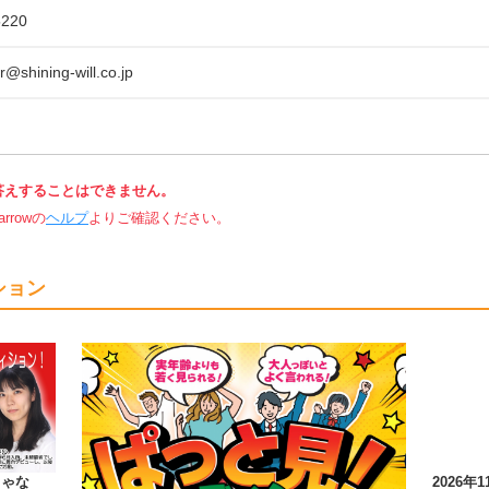
5220
@shining-will.co.jp
答えすることはできません。
rowの
ヘルプ
よりご確認ください。
ション
じゃな
2026年