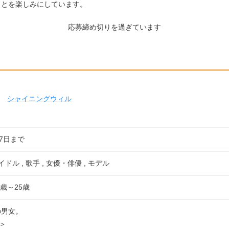
ことを楽しみにしています。
応募締め切りを過ぎています
シャイニングウィル
07日まで
イドル , 歌手 , 女優・俳優 , モデル
歳～25歳
の男女。
＞