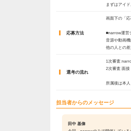
まずはアイド
画面下の「応
応募方法
■narrow
音源や動画機
他の人との差
1次審査:nar
2次審査:面接
選考の流れ
所属後は本人
担当者からのメッセージ
田中 基偉